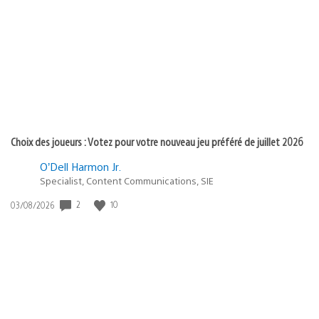
de
publication
:
Choix des joueurs : Votez pour votre nouveau jeu préféré de juillet 2026
O’Dell Harmon Jr.
Specialist, Content Communications, SIE
2
10
Date
03/08/2026
de
publication
: