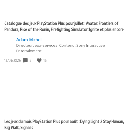
Catalogue des jeux PlayStation Plus pour juillet : Avatar: Frontiers of
Pandora, Rise of the Ronin, Firefighting Simulator: Ignite et plus encore
Adam Michel
Directeur Jeux-services, Contenu, Sony Interactive
Entertainment
3
16
Date
15/07/2026
de
publication
:
Les jeux du mois PlayStation Plus pour août : Dying Light 2 Stay Human,
Big Walk, Signalis