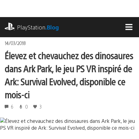
Accéder
au
contenu
playstation.com
PlayStation
.Blog
MEN
14/03/2018
Élevez et chevauchez des dinosaures
dans Ark Park, le jeu PS VR inspiré de
Ark: Survival Evolved, disponible ce
mois-ci
6
0
3