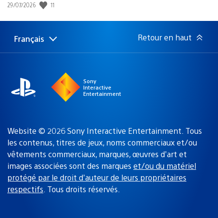
11
Date
29/07/2026
de
publication
:
Retour en haut
Français
Choisir
Région
une
actuelle
région
:
Sony
Interactive
Entertainment
Website © 2026 Sony Interactive Entertainment. Tous
les contenus, titres de jeux, noms commerciaux et/ou
vêtements commerciaux, marques, œuvres d’art et
images associées sont des marques
et/ou du matériel
protégé par le droit d’auteur de leurs propriétaires
respectifs
. Tous droits réservés.