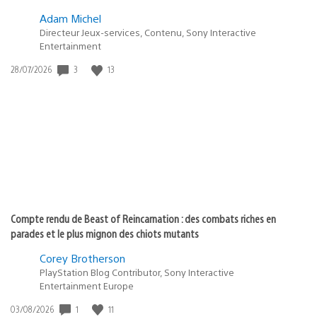
Adam Michel
Directeur Jeux-services, Contenu, Sony Interactive
Entertainment
3
13
Date
28/07/2026
de
publication
:
Compte rendu de Beast of Reincarnation : des combats riches en
parades et le plus mignon des chiots mutants
Corey Brotherson
PlayStation Blog Contributor, Sony Interactive
Entertainment Europe
1
11
Date
03/08/2026