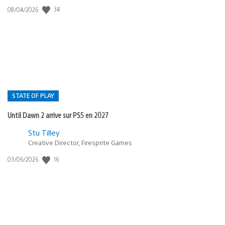
34
Date
08/04/2026
de
publication
:
STATE OF PLAY
Until Dawn 2 arrive sur PS5 en 2027
Postée
Stu Tilley
Creative Director, Firesprite Games
dans
:
16
Date
03/06/2026
state
de
of
publication
:
play