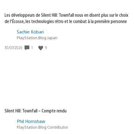
Les développeurs de Silent Hill: Townfall nous en disent plus sur le choix
de l’Écosse, les technologies rétro et le combat à la première personne
Sachie Kobari
PlayStation.Blog Japan
1
9
Date
30/07/2026
de
publication
:
Silent Hill: Townfall – Compte rendu
Phil Hornshaw
PlayStation Blog Contributor