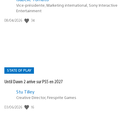
Vice-présidente, Marketing international, Sony Interactive
Entertainment
34
Date
08/04/2026
de
publication
:
STATE OF PLAY
Until Dawn 2 arrive sur PS5 en 2027
Postée
Stu Tilley
Creative Director, Firesprite Games
dans
:
16
Date
03/06/2026
state
de
of
publication
:
play