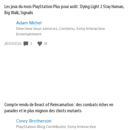
Les jeux du mois PlayStation Plus pour août : Dying Light 2 Stay Human,
Big Walk, Signalis
Adam Michel
Directeur Jeux-services, Contenu, Sony Interactive
Entertainment
3
14
Date
28/07/2026
de
publication
:
Compte rendu de Beast of Reincarnation : des combats riches en
parades et le plus mignon des chiots mutants
Corey Brotherson
PlayStation Blog Contributor, Sony Interactive