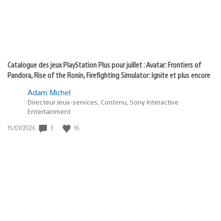
Catalogue des jeux PlayStation Plus pour juillet : Avatar: Frontiers of
Pandora, Rise of the Ronin, Firefighting Simulator: Ignite et plus encore
Adam Michel
Directeur Jeux-services, Contenu, Sony Interactive
Entertainment
3
16
Date
15/07/2026
de
publication
: