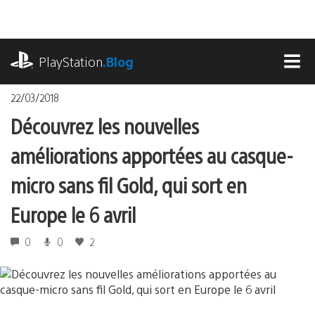
Accéder
au
contenu
playstation.com
PlayStation
.Blog
MEN
22/03/2018
Découvrez les nouvelles
améliorations apportées au casque-
micro sans fil Gold, qui sort en
Europe le 6 avril
0
0
2