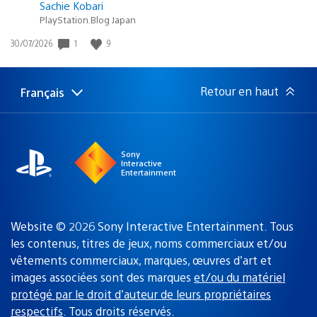
Sachie Kobari
PlayStation.Blog Japan
1
9
Date
30/07/2026
de
publication
:
Retour en haut
Français
Choisir
Région
une
actuelle
région
:
Sony
Interactive
Entertainment
Website © 2026 Sony Interactive Entertainment. Tous
les contenus, titres de jeux, noms commerciaux et/ou
vêtements commerciaux, marques, œuvres d’art et
images associées sont des marques
et/ou du matériel
protégé par le droit d’auteur de leurs propriétaires
respectifs
. Tous droits réservés.