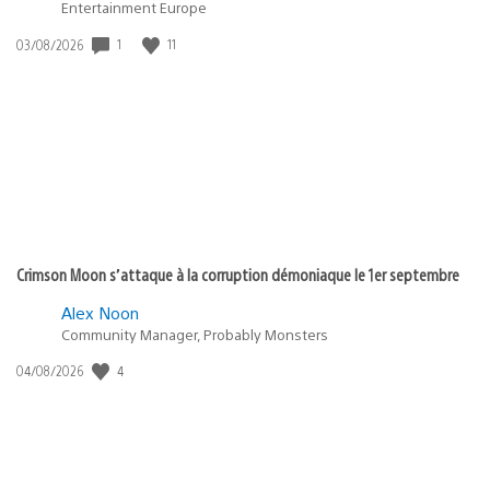
Entertainment Europe
1
11
Date
03/08/2026
de
publication
:
Crimson Moon s’attaque à la corruption démoniaque le 1er septembre
Alex Noon
Community Manager, Probably Monsters
4
Date
04/08/2026
de
publication
: