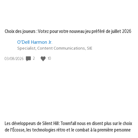
Choix des joueurs : Votez pour votre nouveau jeu préféré de juillet 2026
O’Dell Harmon Jr.
Specialist, Content Communications, SIE
2
10
Date
03/08/2026
de
publication
:
Les développeurs de Silent Hill: Townfall nous en disent plus sur le choix
de l’Écosse, les technologies rétro et le combat à la première personne