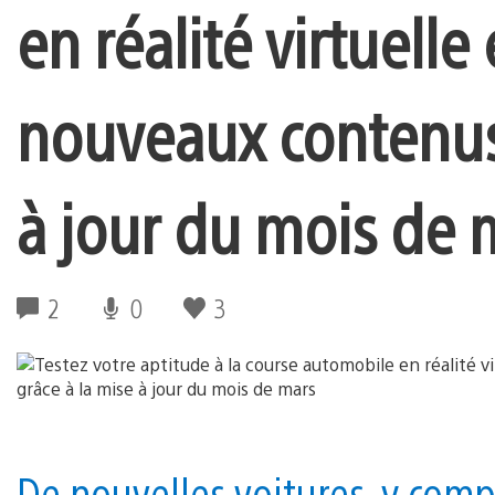
en réalité virtuell
nouveaux contenus 
à jour du mois de 
2
0
3
De nouvelles voitures, y comp