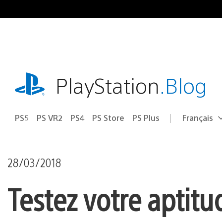
Accéder
au
contenu
playstation.com
PlayStation
.Blog
PS5
PS VR2
PS4
PS Store
PS Plus
Français
Choisir
Région
une
actuelle
région
:
28/03/2018
Testez votre aptit