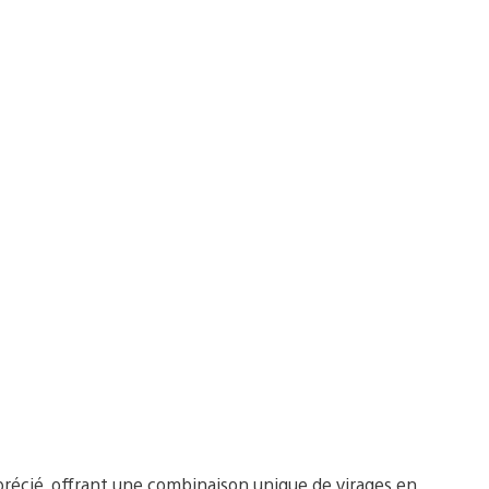
précié, offrant une combinaison unique de virages en