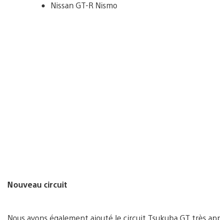
Nissan GT-R Nismo
Nouveau circuit
Nous avons également ajouté le circuit Tsukuba GT très ap