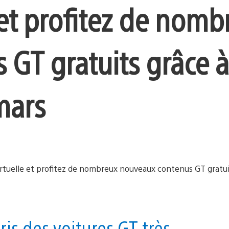
e et profitez de nom
GT gratuits grâce à
mars
ris des voitures GT très