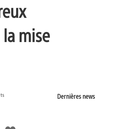
breux
 la mise
Dernières news
J'aime