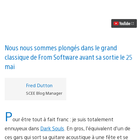
vidéo
60
minutes
en
tête-
à-
tête
avec
Dark
Nous nous sommes plongés dans le grand
Souls:
classique de From Software avant sa sortie le 25
Remastered
mai
Fred Dutton
SCEE Blog Manager
P
our être tout à fait franc : je suis totalement
ennuyeux dans
Dark Souls
. En gros, l’équivalent d’un de
ces gars qui sort sa guitare acoustique à une fête et se