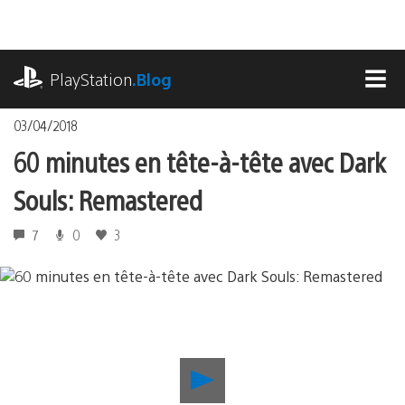
Accéder
au
contenu
playstation.com
PlayStation
.Blog
MEN
03/04/2018
60 minutes en tête-à-tête avec Dark
Souls: Remastered
7
0
3
Lancer
la