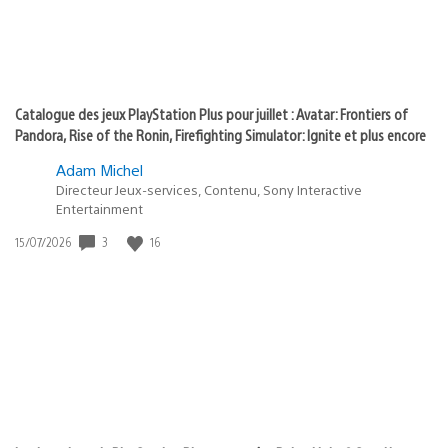
Catalogue des jeux PlayStation Plus pour juillet : Avatar: Frontiers of
Pandora, Rise of the Ronin, Firefighting Simulator: Ignite et plus encore
Adam Michel
Directeur Jeux-services, Contenu, Sony Interactive
Entertainment
3
16
Date
15/07/2026
de
publication
: