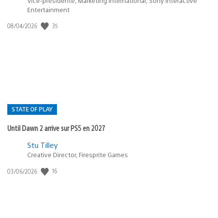
Vice-présidente, Marketing international, Sony Interactive
Entertainment
35
Date
08/04/2026
de
publication
:
STATE OF PLAY
Until Dawn 2 arrive sur PS5 en 2027
Postée
Stu Tilley
Creative Director, Firesprite Games
dans
:
16
Date
03/06/2026
state
de
of
publication
:
play