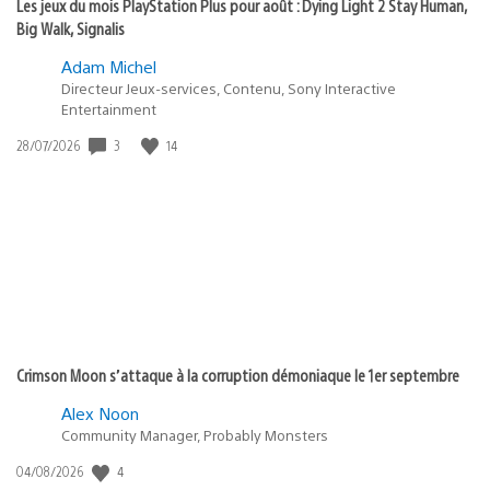
Les jeux du mois PlayStation Plus pour août : Dying Light 2 Stay Human,
Big Walk, Signalis
Adam Michel
Directeur Jeux-services, Contenu, Sony Interactive
Entertainment
3
14
Date
28/07/2026
de
publication
:
Crimson Moon s’attaque à la corruption démoniaque le 1er septembre
Alex Noon
Community Manager, Probably Monsters
4
Date
04/08/2026