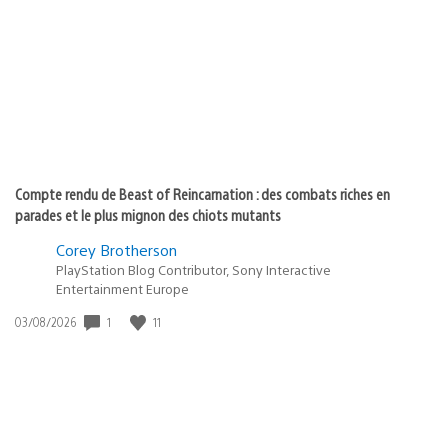
de
publication
:
Compte rendu de Beast of Reincarnation : des combats riches en
parades et le plus mignon des chiots mutants
Corey Brotherson
PlayStation Blog Contributor, Sony Interactive
Entertainment Europe
1
11
Date
03/08/2026
de
publication
: