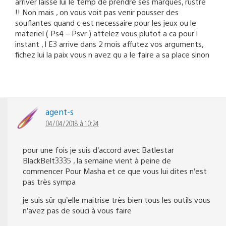
arriver laisse lui le temp de prendre ses marques, rustre
!! Non mais , on vous voit pas venir pousser des
souflantes quand c est necessaire pour les jeux ou le
materiel ( Ps4 – Psvr ) attelez vous plutot a ca pour l
instant , l E3 arrive dans 2 mois affutez vos arguments,
fichez lui la paix vous n avez qu a le faire a sa place sinon
agent-s
04/04/2018 à 10:24
pour une fois je suis d’accord avec Batlestar
BlackBelt3335 , la semaine vient à peine de
commencer Pour Masha et ce que vous lui dites n’est
pas très sympa
je suis sûr qu’elle maitrise très bien tous les outils vous
n’avez pas de souci à vous faire