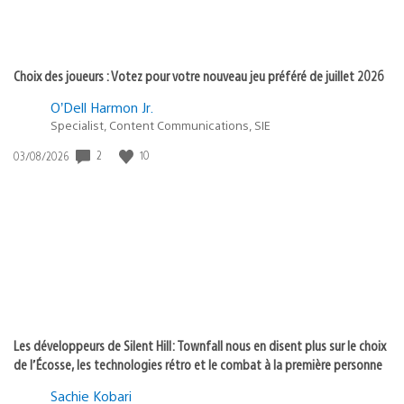
Choix des joueurs : Votez pour votre nouveau jeu préféré de juillet 2026
O’Dell Harmon Jr.
Specialist, Content Communications, SIE
2
10
Date
03/08/2026
de
publication
:
Les développeurs de Silent Hill: Townfall nous en disent plus sur le choix
de l’Écosse, les technologies rétro et le combat à la première personne
Sachie Kobari