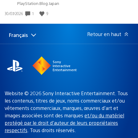
PlayStation.Blog Japan
1
9
Date
30/07/2026
de
publication
:
Retour en haut
Français
Choisir
Région
une
actuelle
région
:
Sony
Interactive
Entertainment
Website © 2026 Sony Interactive Entertainment. Tous
les contenus, titres de jeux, noms commerciaux et/ou
vêtements commerciaux, marques, œuvres d’art et
images associées sont des marques
et/ou du matériel
protégé par le droit d’auteur de leurs propriétaires
respectifs
. Tous droits réservés.