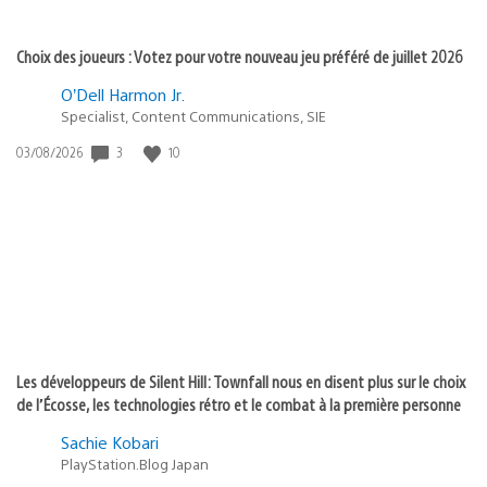
Choix des joueurs : Votez pour votre nouveau jeu préféré de juillet 2026
O’Dell Harmon Jr.
Specialist, Content Communications, SIE
3
10
Date
03/08/2026
de
publication
:
Les développeurs de Silent Hill: Townfall nous en disent plus sur le choix
de l’Écosse, les technologies rétro et le combat à la première personne
Sachie Kobari
PlayStation.Blog Japan