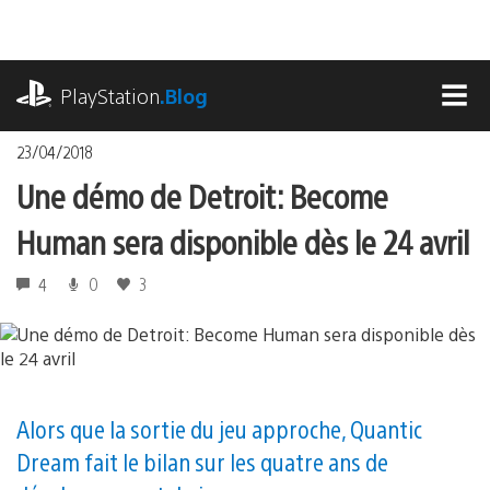
Accéder
au
contenu
playstation.com
PlayStation
.Blog
MEN
23/04/2018
Une démo de Detroit: Become
Human sera disponible dès le 24 avril
4
0
3
Alors que la sortie du jeu approche, Quantic
Dream fait le bilan sur les quatre ans de