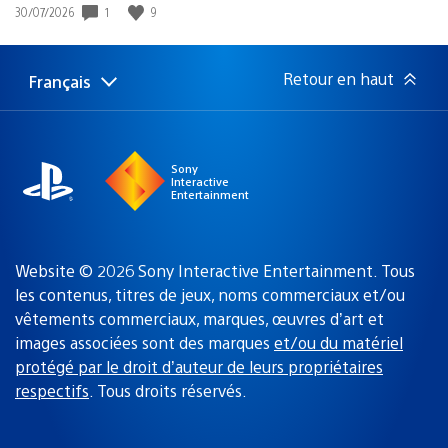
1
9
Date
30/07/2026
de
publication
:
Retour en haut
Français
Choisir
Région
une
actuelle
région
:
Sony
Interactive
Entertainment
Website © 2026 Sony Interactive Entertainment. Tous
les contenus, titres de jeux, noms commerciaux et/ou
vêtements commerciaux, marques, œuvres d’art et
images associées sont des marques
et/ou du matériel
protégé par le droit d’auteur de leurs propriétaires
respectifs
. Tous droits réservés.