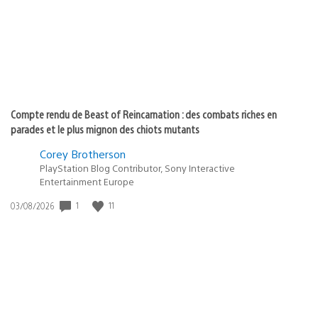
:
Compte rendu de Beast of Reincarnation : des combats riches en
parades et le plus mignon des chiots mutants
Corey Brotherson
PlayStation Blog Contributor, Sony Interactive
Entertainment Europe
1
11
Date
03/08/2026
de
publication
: