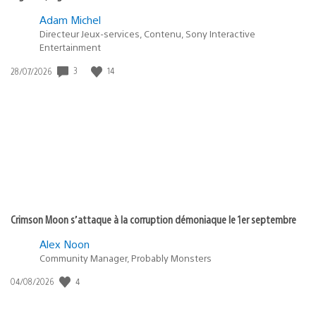
Adam Michel
Directeur Jeux-services, Contenu, Sony Interactive
Entertainment
3
14
Date
28/07/2026
de
publication
:
Crimson Moon s’attaque à la corruption démoniaque le 1er septembre
Alex Noon
Community Manager, Probably Monsters
4
Date
04/08/2026
de
publication