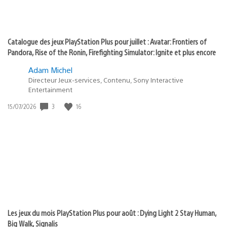
Catalogue des jeux PlayStation Plus pour juillet : Avatar: Frontiers of
Pandora, Rise of the Ronin, Firefighting Simulator: Ignite et plus encore
Adam Michel
Directeur Jeux-services, Contenu, Sony Interactive
Entertainment
3
16
Date
15/07/2026
de
publication
:
Les jeux du mois PlayStation Plus pour août : Dying Light 2 Stay Human,
Big Walk, Signalis