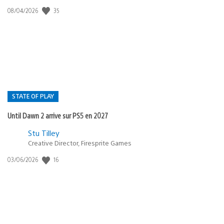
35
Date
08/04/2026
de
publication
:
STATE OF PLAY
Until Dawn 2 arrive sur PS5 en 2027
Postée
Stu Tilley
Creative Director, Firesprite Games
dans
:
16
Date
03/06/2026
state
de
of
publication
:
play