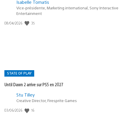
Isabelle Tomatis
Vice-présidente, Marketing international, Sony Interactive
Entertainment
35
Date
08/04/2026
de
publication
:
STATE OF PLAY
Until Dawn 2 arrive sur PS5 en 2027
Postée
Stu Tilley
Creative Director, Firesprite Games
dans
:
16
Date
03/06/2026
state
de
of
publication
:
play