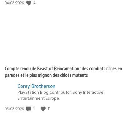
4
Date
04/08/2026
de
publication
:
Compte rendu de Beast of Reincarnation : des combats riches en
parades et le plus mignon des chiots mutants
Corey Brotherson
PlayStation Blog Contributor, Sony Interactive
Entertainment Europe
1
11
Date
03/08/2026
de
publication
: