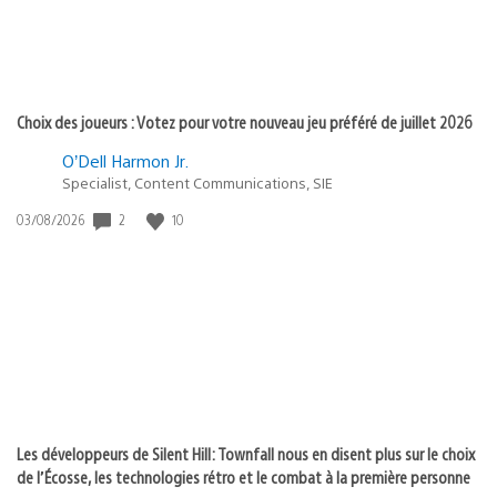
Choix des joueurs : Votez pour votre nouveau jeu préféré de juillet 2026
O’Dell Harmon Jr.
Specialist, Content Communications, SIE
2
10
Date
03/08/2026
de
publication
:
Les développeurs de Silent Hill: Townfall nous en disent plus sur le choix
de l’Écosse, les technologies rétro et le combat à la première personne