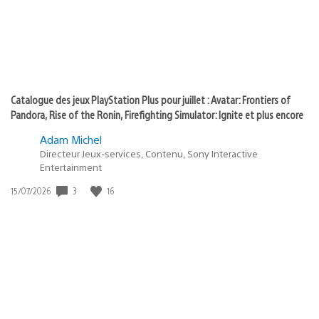
Catalogue des jeux PlayStation Plus pour juillet : Avatar: Frontiers of
Pandora, Rise of the Ronin, Firefighting Simulator: Ignite et plus encore
Adam Michel
Directeur Jeux-services, Contenu, Sony Interactive
Entertainment
3
16
Date
15/07/2026
de
publication
: