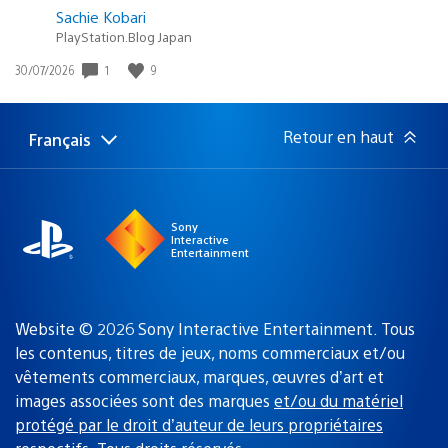
Sachie Kobari
PlayStation.Blog Japan
1
9
Date
30/07/2026
de
publication
:
Retour en haut
Français
Choisir
Région
une
actuelle
région
:
Sony
Interactive
Entertainment
Website © 2026 Sony Interactive Entertainment. Tous
les contenus, titres de jeux, noms commerciaux et/ou
vêtements commerciaux, marques, œuvres d’art et
images associées sont des marques
et/ou du matériel
protégé par le droit d’auteur de leurs propriétaires