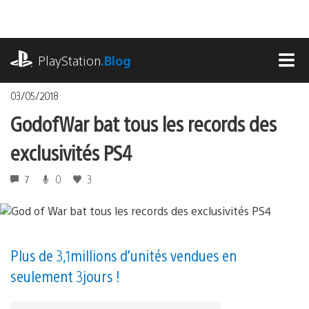
Accéder
au
contenu
playstation.com
PlayStation
.Blog
MEN
03/05/2018
God of War bat tous les records des
exclusivités PS4
7
0
3
Plus de 3,1 millions d’unités vendues en
seulement 3 jours !