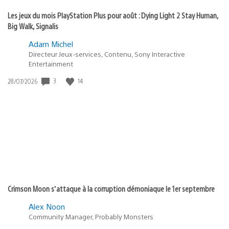
Les jeux du mois PlayStation Plus pour août : Dying Light 2 Stay Human,
Big Walk, Signalis
Adam Michel
Directeur Jeux-services, Contenu, Sony Interactive
Entertainment
3
14
Date
28/07/2026
de
publication
:
Crimson Moon s’attaque à la corruption démoniaque le 1er septembre
Alex Noon
Community Manager, Probably Monsters