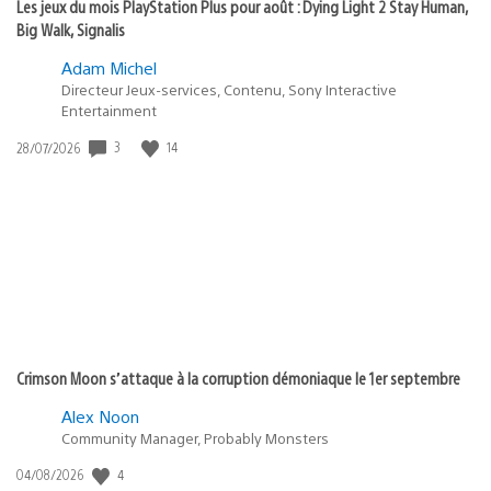
Les jeux du mois PlayStation Plus pour août : Dying Light 2 Stay Human,
Big Walk, Signalis
Adam Michel
Directeur Jeux-services, Contenu, Sony Interactive
Entertainment
3
14
Date
28/07/2026
de
publication
:
Crimson Moon s’attaque à la corruption démoniaque le 1er septembre
Alex Noon
Community Manager, Probably Monsters
4
Date
04/08/2026