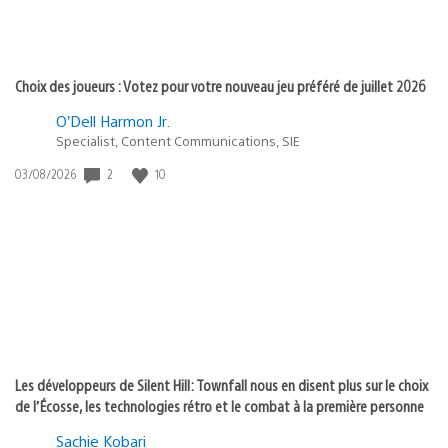
Choix des joueurs : Votez pour votre nouveau jeu préféré de juillet 2026
O’Dell Harmon Jr.
Specialist, Content Communications, SIE
2
10
Date
03/08/2026
de
publication
:
Les développeurs de Silent Hill: Townfall nous en disent plus sur le choix
de l’Écosse, les technologies rétro et le combat à la première personne
Sachie Kobari