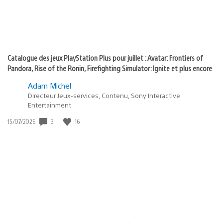
Catalogue des jeux PlayStation Plus pour juillet : Avatar: Frontiers of
Pandora, Rise of the Ronin, Firefighting Simulator: Ignite et plus encore
Adam Michel
Directeur Jeux-services, Contenu, Sony Interactive
Entertainment
3
16
Date
15/07/2026
de
publication
: