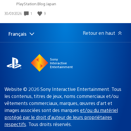
PlayStation.Blog Japan
1
9
Date
30/07/2026
de
publication
:
Retour en haut
Français
Choisir
Région
une
actuelle
région
:
Sony
Interactive
Entertainment
Website © 2026 Sony Interactive Entertainment. Tous
les contenus, titres de jeux, noms commerciaux et/ou
vêtements commerciaux, marques, œuvres d’art et
images associées sont des marques
et/ou du matériel
protégé par le droit d’auteur de leurs propriétaires
respectifs
. Tous droits réservés.