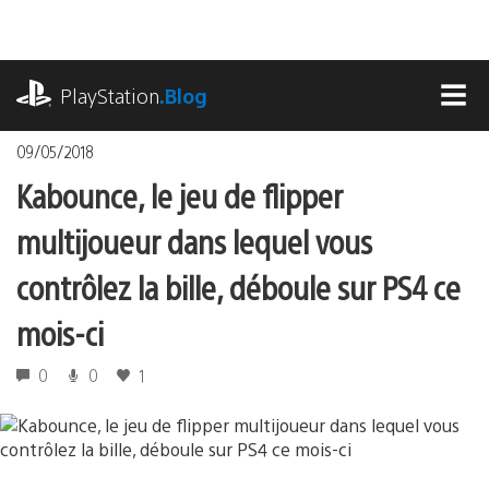
Accéder
au
contenu
playstation.com
PlayStation
.Blog
MEN
09/05/2018
Kabounce, le jeu de flipper
multijoueur dans lequel vous
contrôlez la bille, déboule sur PS4 ce
mois-ci
0
0
1