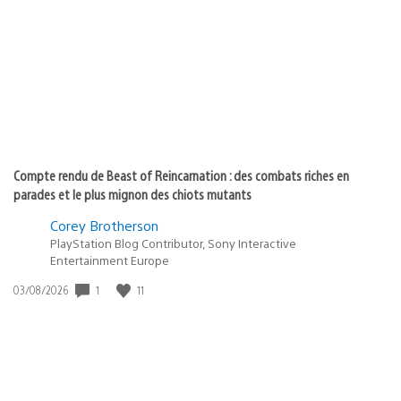
de
publication
:
Compte rendu de Beast of Reincarnation : des combats riches en
parades et le plus mignon des chiots mutants
Corey Brotherson
PlayStation Blog Contributor, Sony Interactive
Entertainment Europe
1
11
Date
03/08/2026
de
publication
: