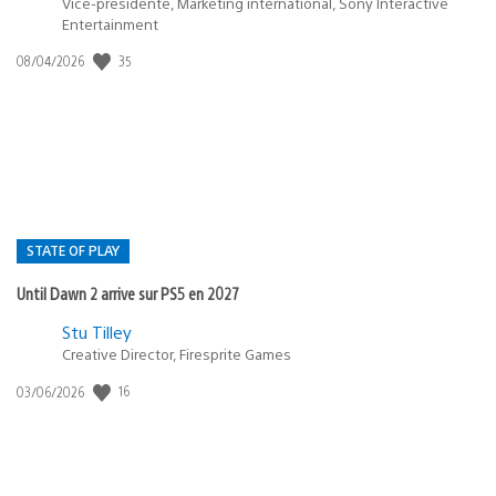
Vice-présidente, Marketing international, Sony Interactive
Entertainment
35
Date
08/04/2026
de
publication
:
STATE OF PLAY
Until Dawn 2 arrive sur PS5 en 2027
Postée
Stu Tilley
Creative Director, Firesprite Games
dans
:
16
Date
03/06/2026
state
de
of
publication
:
play