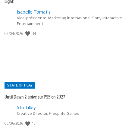
Light
Isabelle Tomatis
Vice-présidente, Marketing international, Sony Interactive
Entertainment
34
Date
08/04/2026
de
publication
:
STATE OF PLAY
Until Dawn 2 arrive sur PS5 en 2027
Postée
Stu Tilley
Creative Director, Firesprite Games
dans
:
16
Date
03/06/2026
state
de
of
publication