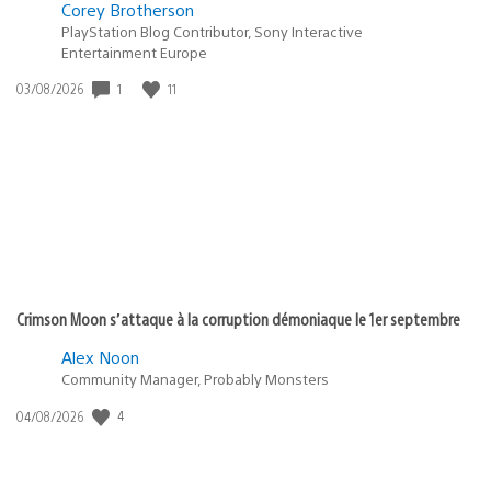
Corey Brotherson
PlayStation Blog Contributor, Sony Interactive
Entertainment Europe
1
11
Date
03/08/2026
de
publication
:
Crimson Moon s’attaque à la corruption démoniaque le 1er septembre
Alex Noon
Community Manager, Probably Monsters
4
Date
04/08/2026
de
publication
: