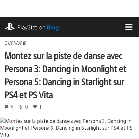
Accéder
au
contenu
playstation.com
PlayStation
.Blog
MEN
07/06/2018
Montez sur la piste de danse avec
Persona 3: Dancing in Moonlight et
Persona 5: Dancing in Starlight sur
PS4 et PS Vita
6
0
1