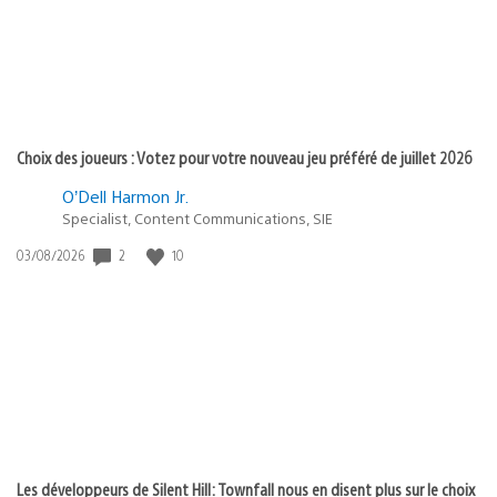
Choix des joueurs : Votez pour votre nouveau jeu préféré de juillet 2026
O’Dell Harmon Jr.
Specialist, Content Communications, SIE
2
10
Date
03/08/2026
de
publication
:
Les développeurs de Silent Hill: Townfall nous en disent plus sur le choix