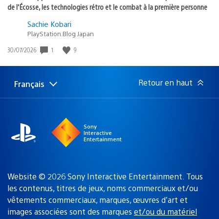
de l’Écosse, les technologies rétro et le combat à la première personne
Sachie Kobari
PlayStation.Blog Japan
1
9
Date
30/07/2026
de
publication
:
Retour en haut
Français
Choisir
Région
une
actuelle
région
:
Sony
Interactive
Entertainment
Website © 2026 Sony Interactive Entertainment. Tous
les contenus, titres de jeux, noms commerciaux et/ou
vêtements commerciaux, marques, œuvres d’art et
images associées sont des marques
et/ou du matériel