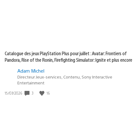
:
play
Catalogue des jeux PlayStation Plus pour juillet : Avatar: Frontiers of
Pandora, Rise of the Ronin, Firefighting Simulator: Ignite et plus encore
Adam Michel
Directeur Jeux-services, Contenu, Sony Interactive
Entertainment
3
16
Date
15/07/2026
de
publication
: