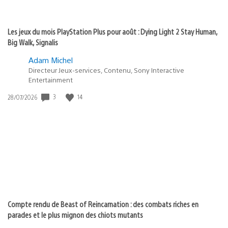
Les jeux du mois PlayStation Plus pour août : Dying Light 2 Stay Human,
Big Walk, Signalis
Adam Michel
Directeur Jeux-services, Contenu, Sony Interactive
Entertainment
3
14
Date
28/07/2026
de
publication
:
Compte rendu de Beast of Reincarnation : des combats riches en
parades et le plus mignon des chiots mutants