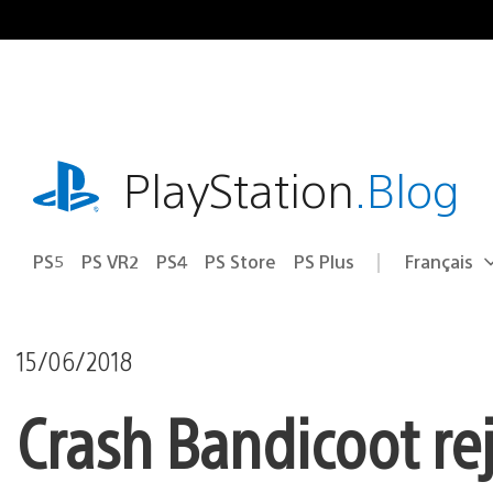
Accéder
au
contenu
playstation.com
PlayStation
.Blog
PS5
PS VR2
PS4
PS Store
PS Plus
Français
Choisir
Région
une
actuelle
région
:
15/06/2018
Crash Bandicoot rej