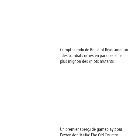
Compte rendu de Beast of Reincarnation
: des combats riches en parades et le
plus mignon des chiots mutants
Un premier aperçu de gameplay pour
l’extension Mafia: The Old Country –