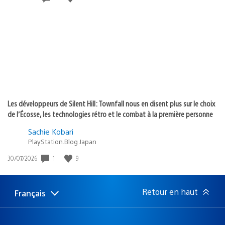
de
publication
:
Les développeurs de Silent Hill: Townfall nous en disent plus sur le choix
de l’Écosse, les technologies rétro et le combat à la première personne
Sachie Kobari
PlayStation.Blog Japan
1
9
Date
30/07/2026
de
publication
:
Retour en haut
Français
Choisir
Région
une
actuelle
région
: