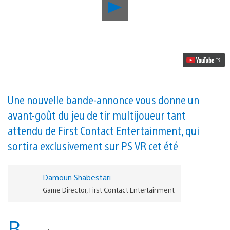
Lancer
la
vidéo
Firewall
Zero
Hour,
le
jeu
de
tir
tactique
Une nouvelle bande-annonce vous donne un
à
avant-goût du jeu de tir multijoueur tant
4
contre
attendu de First Contact Entertainment, qui
4
sur
sortira exclusivement sur PS VR cet été
PS
VR
:
Damoun Shabestari
annonce
de
Game Director, First Contact Entertainment
la
date
de
B
sortie