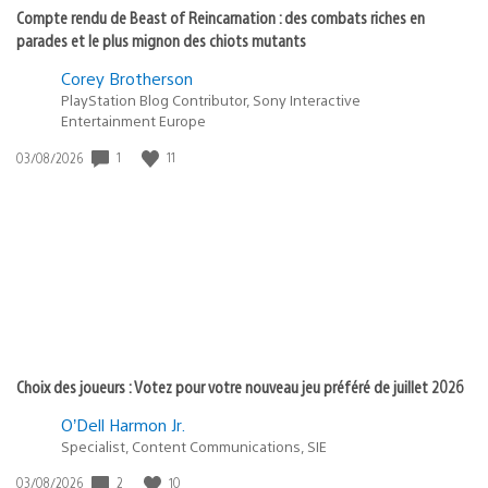
Compte rendu de Beast of Reincarnation : des combats riches en
parades et le plus mignon des chiots mutants
Corey Brotherson
PlayStation Blog Contributor, Sony Interactive
Entertainment Europe
1
11
Date
03/08/2026
de
publication
:
Choix des joueurs : Votez pour votre nouveau jeu préféré de juillet 2026
O’Dell Harmon Jr.
Specialist, Content Communications, SIE
2
10
Date
03/08/2026