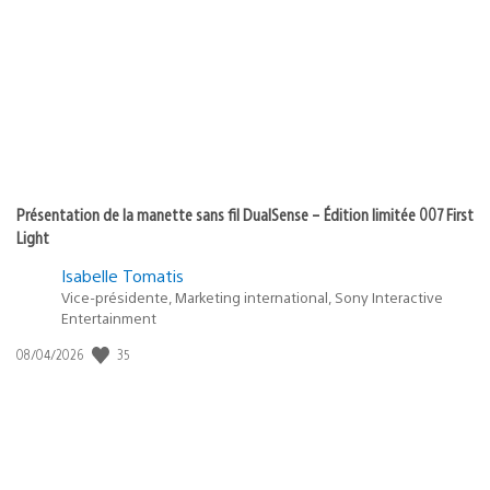
Présentation de la manette sans fil DualSense – Édition limitée 007 First
Light
Isabelle Tomatis
Vice-présidente, Marketing international, Sony Interactive
Entertainment
35
Date
08/04/2026
de
publication
: