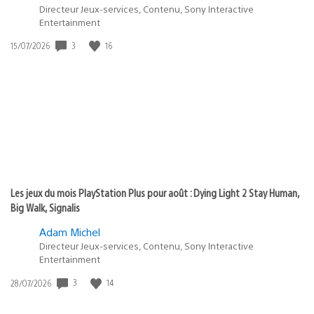
Directeur Jeux-services, Contenu, Sony Interactive
Entertainment
3
16
Date
15/07/2026
de
publication
:
Les jeux du mois PlayStation Plus pour août : Dying Light 2 Stay Human,
Big Walk, Signalis
Adam Michel
Directeur Jeux-services, Contenu, Sony Interactive
Entertainment
3
14
Date
28/07/2026
de
publication