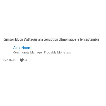
:
Crimson Moon s’attaque à la corruption démoniaque le 1er septembre
Alex Noon
Community Manager, Probably Monsters
4
Date
04/08/2026
de
publication
: