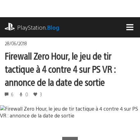
Accéder
au
contenu
playstation.com
PlayStation
.Blog
MEN
28/06/2018
Firewall Zero Hour, le jeu de tir
tactique à 4 contre 4 sur PS VR :
annonce de la date de sortie
6
0
3