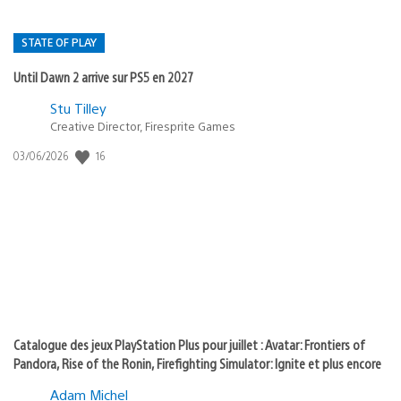
STATE OF PLAY
Until Dawn 2 arrive sur PS5 en 2027
Postée
Stu Tilley
Creative Director, Firesprite Games
dans
:
16
Date
03/06/2026
state
de
of
publication
:
play
Catalogue des jeux PlayStation Plus pour juillet : Avatar: Frontiers of
Pandora, Rise of the Ronin, Firefighting Simulator: Ignite et plus encore
Adam Michel