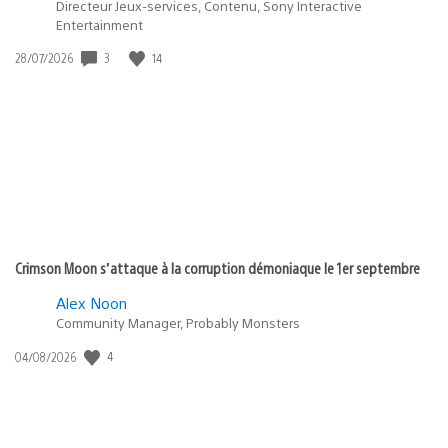
Directeur Jeux-services, Contenu, Sony Interactive
Entertainment
3
14
Date
28/07/2026
de
publication
:
Crimson Moon s’attaque à la corruption démoniaque le 1er septembre
Alex Noon
Community Manager, Probably Monsters
4
Date
04/08/2026
de
publication
: