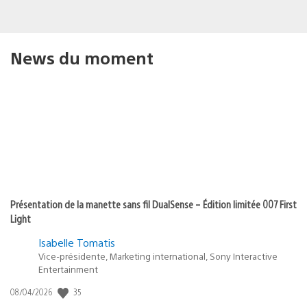
News du moment
Présentation de la manette sans fil DualSense – Édition limitée 007 First
Light
Isabelle Tomatis
Vice-présidente, Marketing international, Sony Interactive
Entertainment
35
Date
08/04/2026
de