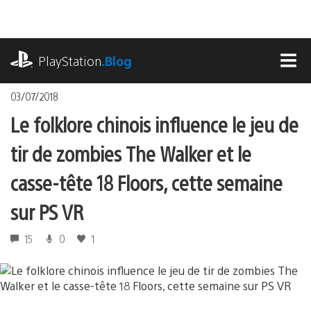
Accéder
au
contenu
playstation.com
PlayStation
.Blog
MEN
03/07/2018
Le folklore chinois influence le jeu de
tir de zombies The Walker et le
casse-tête 18 Floors, cette semaine
sur PS VR
15
0
1