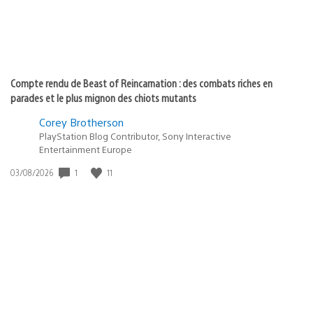
Compte rendu de Beast of Reincarnation : des combats riches en
parades et le plus mignon des chiots mutants
Corey Brotherson
PlayStation Blog Contributor, Sony Interactive
Entertainment Europe
1
11
Date
03/08/2026
de
publication
: