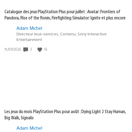
Catalogue des jeux PlayStation Plus pour juillet : Avatar: Frontiers of
Pandora, Rise of the Ronin, Firefighting Simulator: Ignite et plus encore
Adam Michel
Directeur Jeux-services, Contenu, Sony Interactive
Entertainment
3
16
Date
15/07/2026
de
publication
:
Les jeux du mois PlayStation Plus pour août : Dying Light 2 Stay Human,
Big Walk, Signalis
Adam Michel