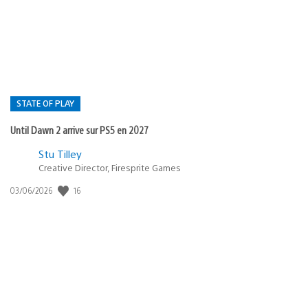
publication
:
STATE OF PLAY
Until Dawn 2 arrive sur PS5 en 2027
Postée
Stu Tilley
Creative Director, Firesprite Games
dans
:
16
Date
03/06/2026
state
de
of
publication
:
play