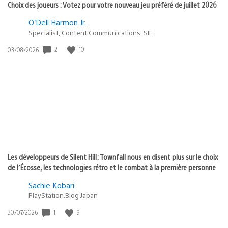
Choix des joueurs : Votez pour votre nouveau jeu préféré de juillet 2026
O’Dell Harmon Jr.
Specialist, Content Communications, SIE
2
10
Date
03/08/2026
de
publication
:
Les développeurs de Silent Hill: Townfall nous en disent plus sur le choix
de l’Écosse, les technologies rétro et le combat à la première personne
Sachie Kobari
PlayStation.Blog Japan
1
9
Date
30/07/2026
de