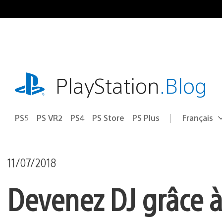
Accéder
au
contenu
playstation.com
PlayStation
.Blog
PS5
PS VR2
PS4
PS Store
PS Plus
Français
Choisir
Région
une
actuelle
région
:
11/07/2018
Devenez DJ grâce à