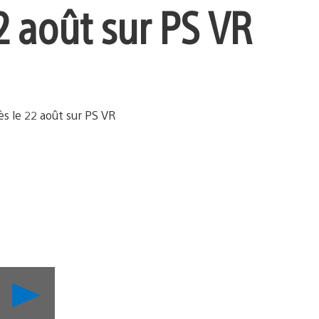
22 août sur PS VR
Lancer
la
vidéo