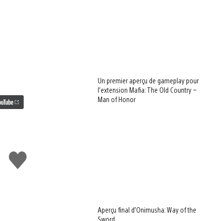
Un premier aperçu de gameplay pour
l’extension Mafia: The Old Country –
Man of Honor
J'aime
Aperçu final d’Onimusha: Way of the
Sword