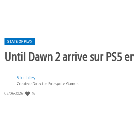
publication
:
STATE OF PLAY
Until Dawn 2 arrive sur PS5 e
Postée
Stu Tilley
Creative Director, Firesprite Games
dans
:
16
Date
03/06/2026
state
de
of
publication
:
play