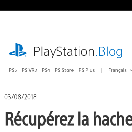
Accéder
au
contenu
playstation.com
PlayStation
.Blog
PS5
PS VR2
PS4
PS Store
PS Plus
Français
Choisir
Région
une
actuelle
région
:
03/08/2018
Récupérez la hache