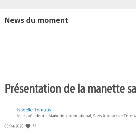
News du moment
Présentation de la manette san
Isabelle Tomatis
Vice-présidente, Marketing international, Sony Interactive Enter
35
Date
08/04/2026
de