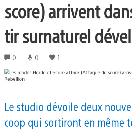
score) arrivent dan
tir surnaturel déve
0
0
1
Le studio dévoile deux nouv
coop qui sortiront en même 