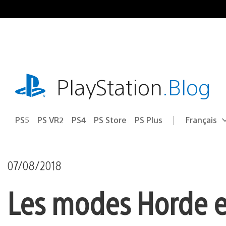
Accéder
au
contenu
playstation.com
PlayStation
.Blog
PS5
PS VR2
PS4
PS Store
PS Plus
Français
Choisir
Région
une
actuelle
région
:
07/08/2018
Les modes Horde et