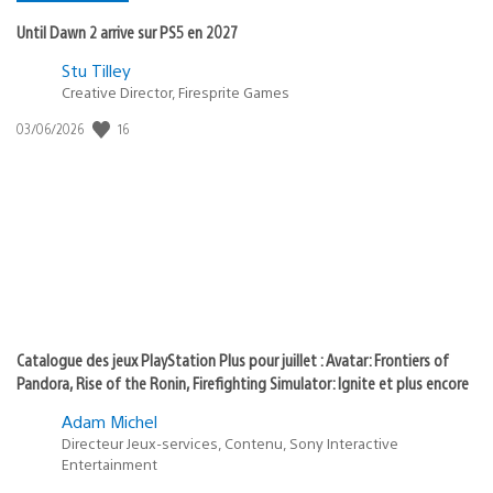
Until Dawn 2 arrive sur PS5 en 2027
Postée
Stu Tilley
Creative Director, Firesprite Games
dans
:
16
Date
03/06/2026
state
de
of
publication
:
play
Catalogue des jeux PlayStation Plus pour juillet : Avatar: Frontiers of
Pandora, Rise of the Ronin, Firefighting Simulator: Ignite et plus encore
Adam Michel
Directeur Jeux-services, Contenu, Sony Interactive
Entertainment