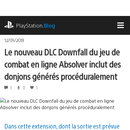
Accéder
au
contenu
playstation.com
PlayStation
.Blog
MEN
12/09/2018
Le nouveau DLC Downfall du jeu de
combat en ligne Absolver inclut des
donjons générés procéduralement
1
0
1
Dans cette extension, dont la sortie est prévue