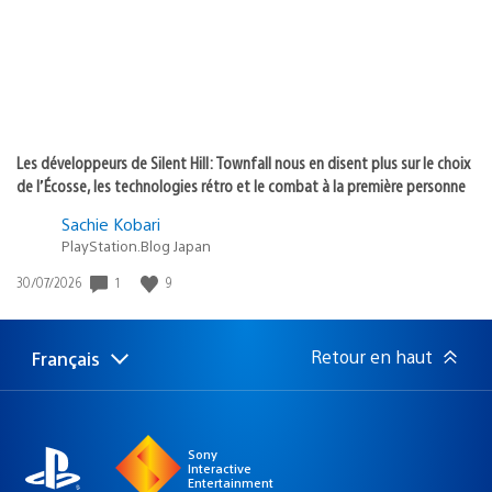
Les développeurs de Silent Hill: Townfall nous en disent plus sur le choix
de l’Écosse, les technologies rétro et le combat à la première personne
Sachie Kobari
PlayStation.Blog Japan
1
9
Date
30/07/2026
de
publication
:
Retour en haut
Français
Choisir
Région
une
actuelle
région
:
Sony
Interactive
Entertainment