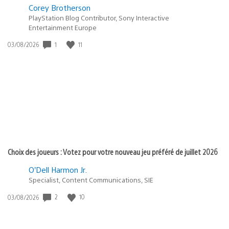
Corey Brotherson
PlayStation Blog Contributor, Sony Interactive
Entertainment Europe
1
11
Date
03/08/2026
de
publication
:
Choix des joueurs : Votez pour votre nouveau jeu préféré de juillet 2026
O’Dell Harmon Jr.
Specialist, Content Communications, SIE
2
10
Date
03/08/2026
de
publication
: