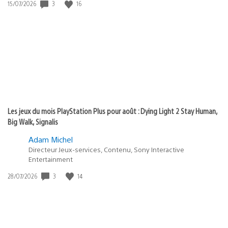
3
16
Date
15/07/2026
de
publication
:
Les jeux du mois PlayStation Plus pour août : Dying Light 2 Stay Human,
Big Walk, Signalis
Adam Michel
Directeur Jeux-services, Contenu, Sony Interactive
Entertainment
3
14
Date
28/07/2026
de
publication
: