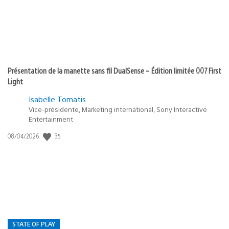
Présentation de la manette sans fil DualSense – Édition limitée 007 First
Light
Isabelle Tomatis
Vice-présidente, Marketing international, Sony Interactive
Entertainment
35
Date
08/04/2026
de
publication
:
STATE OF PLAY