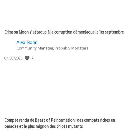
Crimson Moon s’attaque à la corruption démoniaque le 1er septembre
Alex Noon
Community Manager, Probably Monsters
4
Date
04/08/2026
de
publication
:
Compte rendu de Beast of Reincarnation : des combats riches en
parades et le plus mignon des chiots mutants