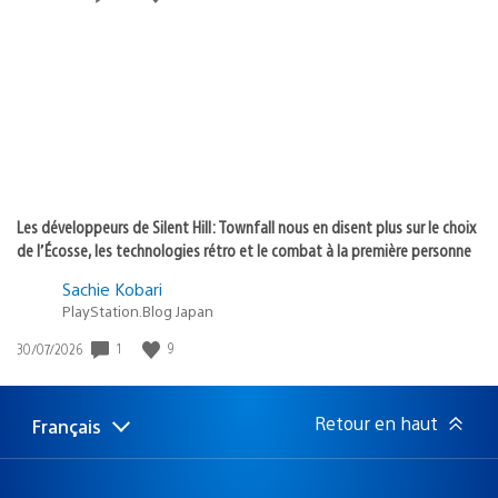
de
publication
:
Les développeurs de Silent Hill: Townfall nous en disent plus sur le choix
de l’Écosse, les technologies rétro et le combat à la première personne
Sachie Kobari
PlayStation.Blog Japan
1
9
Date
30/07/2026
de
publication
:
Retour en haut
Français
Choisir
Région
une
actuelle
région
: