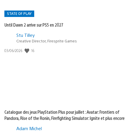
STATE OF PLAY
Until Dawn 2 arrive sur PS5 en 2027
Postée
Stu Tilley
Creative Director, Firesprite Games
dans
:
16
Date
03/06/2026
state
de
of
publication
:
play
Catalogue des jeux PlayStation Plus pour juillet : Avatar: Frontiers of
Pandora, Rise of the Ronin, Firefighting Simulator: Ignite et plus encore
Adam Michel