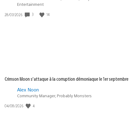
Entertainment
3
14
Date
28/07/2026
de
publication
:
Crimson Moon s’attaque à la corruption démoniaque le 1er septembre
Alex Noon
Community Manager, Probably Monsters
4
Date
04/08/2026
de
publication
: