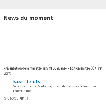
News du moment
Présentation de la manette sans fil DualSense – Édition limitée 007 First
Light
Isabelle Tomatis
Vice-présidente, Marketing international, Sony Interactive
Entertainment
35
Date
08/04/2026
de