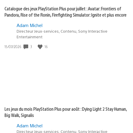
Catalogue des jeux PlayStation Plus pour juillet : Avatar: Frontiers of
Pandora, Rise of the Ronin, Firefighting Simulator: Ignite et plus encore
Adam Michel
Directeur Jeux-services, Contenu, Sony Interactive
Entertainment
3
16
Date
15/07/2026
de
publication
:
Les jeux du mois PlayStation Plus pour août : Dying Light 2 Stay Human,
Big Walk, Signalis
Adam Michel
Directeur Jeux-services, Contenu, Sony Interactive