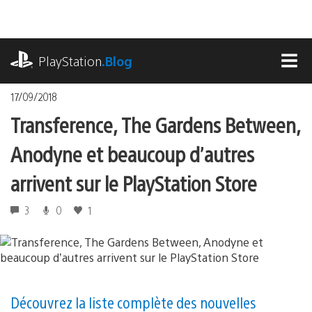
Accéder
au
contenu
playstation.com
PlayStation
.Blog
MEN
17/09/2018
Transference, The Gardens Between,
Anodyne et beaucoup d’autres
arrivent sur le PlayStation Store
3
0
1
Découvrez la liste complète des nouvelles