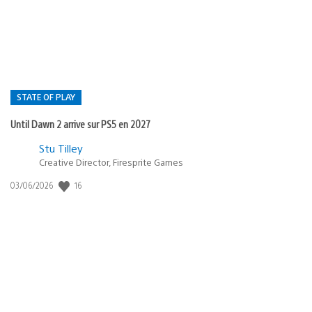
publication
:
STATE OF PLAY
Until Dawn 2 arrive sur PS5 en 2027
Postée
Stu Tilley
Creative Director, Firesprite Games
dans
:
16
Date
03/06/2026
state
de
of
publication
:
play