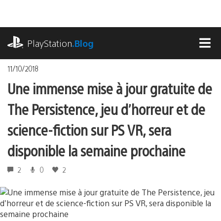
Accéder
au
contenu
playstation.com
PlayStation
.Blog
MEN
11/10/2018
Une immense mise à jour gratuite de
The Persistence, jeu d’horreur et de
science-fiction sur PS VR, sera
disponible la semaine prochaine
2
0
2