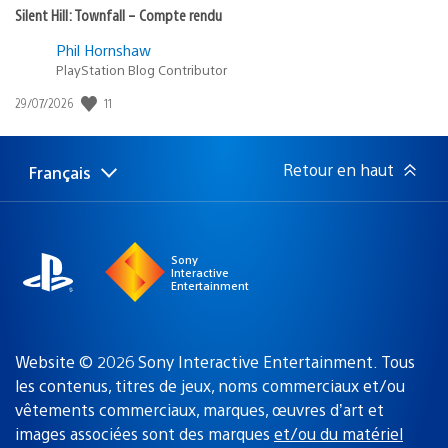
Silent Hill: Townfall – Compte rendu
Phil Hornshaw
PlayStation Blog Contributor
11
Date
29/07/2026
de
publication
:
Retour en haut
Français
Choisir
Région
une
actuelle
région
:
Sony
Interactive
Entertainment
Website © 2026 Sony Interactive Entertainment. Tous
les contenus, titres de jeux, noms commerciaux et/ou
vêtements commerciaux, marques, œuvres d’art et
images associées sont des marques
et/ou du matériel