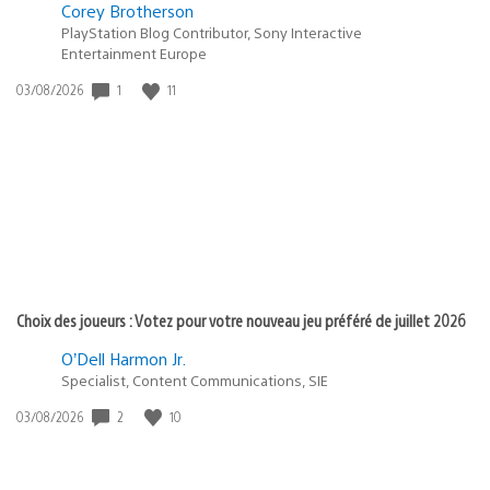
Corey Brotherson
PlayStation Blog Contributor, Sony Interactive
Entertainment Europe
1
11
Date
03/08/2026
de
publication
:
Choix des joueurs : Votez pour votre nouveau jeu préféré de juillet 2026
O’Dell Harmon Jr.
Specialist, Content Communications, SIE
2
10
Date
03/08/2026
de
publication
: