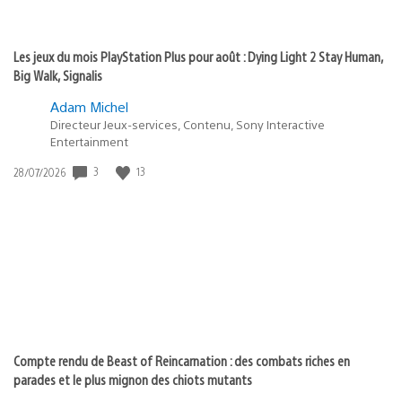
Les jeux du mois PlayStation Plus pour août : Dying Light 2 Stay Human,
Big Walk, Signalis
Adam Michel
Directeur Jeux-services, Contenu, Sony Interactive
Entertainment
3
13
Date
28/07/2026
de
publication
:
Compte rendu de Beast of Reincarnation : des combats riches en
parades et le plus mignon des chiots mutants