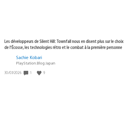
Les développeurs de Silent Hill: Townfall nous en disent plus sur le choix
de l’Écosse, les technologies rétro et le combat à la première personne
Sachie Kobari
PlayStation.Blog Japan
1
9
Date
30/07/2026
de
publication
: