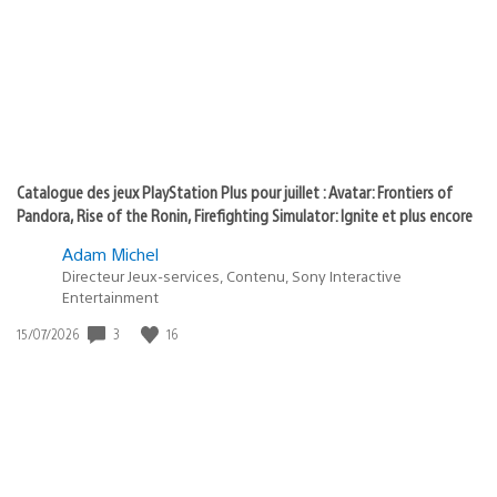
:
play
Catalogue des jeux PlayStation Plus pour juillet : Avatar: Frontiers of
Pandora, Rise of the Ronin, Firefighting Simulator: Ignite et plus encore
Adam Michel
Directeur Jeux-services, Contenu, Sony Interactive
Entertainment
3
16
Date
15/07/2026
de
publication
: