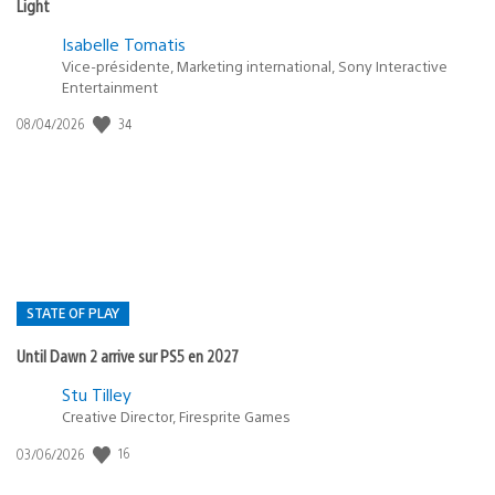
Light
Isabelle Tomatis
Vice-présidente, Marketing international, Sony Interactive
Entertainment
34
Date
08/04/2026
de
publication
:
STATE OF PLAY
Until Dawn 2 arrive sur PS5 en 2027
Postée
Stu Tilley
Creative Director, Firesprite Games
dans
:
16
Date
03/06/2026
state
de
of
publication