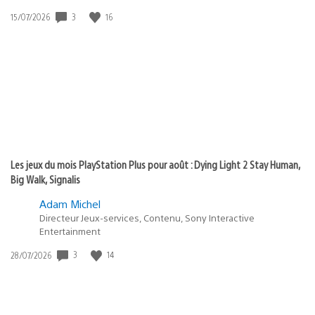
3
16
Date
15/07/2026
de
publication
:
Les jeux du mois PlayStation Plus pour août : Dying Light 2 Stay Human,
Big Walk, Signalis
Adam Michel
Directeur Jeux-services, Contenu, Sony Interactive
Entertainment
3
14
Date
28/07/2026
de
publication
: