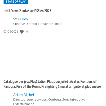
STATE OF PLAY
Until Dawn 2 arrive sur PS5 en 2027
Postée
Stu Tilley
Creative Director, Firesprite Games
dans
:
16
Date
03/06/2026
state
de
of
publication
:
play
Catalogue des jeux PlayStation Plus pour juillet : Avatar: Frontiers of
Pandora, Rise of the Ronin, Firefighting Simulator: Ignite et plus encore
Adam Michel
Directeur Jeux-services, Contenu, Sony Interactive
Entertainment