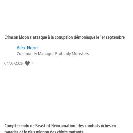
Crimson Moon s’attaque à la corruption démoniaque le 1er septembre
Alex Noon
Community Manager, Probably Monsters
4
Date
04/08/2026
de
publication
:
Compte rendu de Beast of Reincarnation : des combats riches en
parades et le plus mignon des chiots mutants