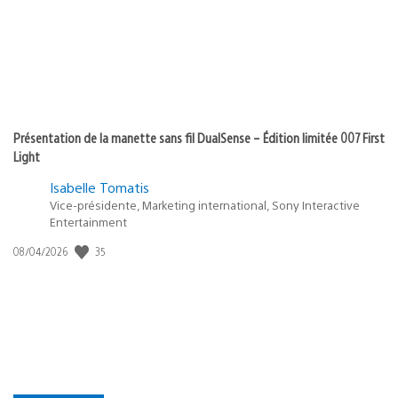
Présentation de la manette sans fil DualSense – Édition limitée 007 First
Light
Isabelle Tomatis
Vice-présidente, Marketing international, Sony Interactive
Entertainment
35
Date
08/04/2026
de
publication
: