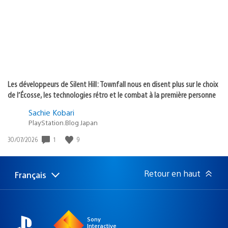
:
Les développeurs de Silent Hill: Townfall nous en disent plus sur le choix
de l’Écosse, les technologies rétro et le combat à la première personne
Sachie Kobari
PlayStation.Blog Japan
1
9
Date
30/07/2026
de
publication
:
Retour en haut
Français
Choisir
Région
une
actuelle
région
:
Sony
Interactive