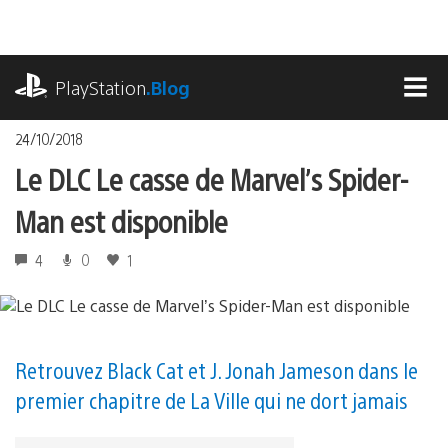
Accéder
au
contenu
playstation.com
PlayStation
.Blog
MEN
24/10/2018
Le DLC Le casse de Marvel’s Spider-
Man est disponible
4
0
1
Retrouvez Black Cat et J. Jonah Jameson dans le
premier chapitre de La Ville qui ne dort jamais