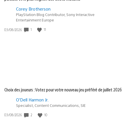
Corey Brotherson
PlayStation Blog Contributor, Sony Interactive
Entertainment Europe
1
11
Date
03/08/2026
de
publication
:
Choix des joueurs : Votez pour votre nouveau jeu préféré de juillet 2026
O’Dell Harmon Jr.
Specialist, Content Communications, SIE
2
10
Date
03/08/2026
de
publication