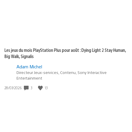
:
Les jeux du mois PlayStation Plus pour août : Dying Light 2 Stay Human,
Big Walk, Signalis
Adam Michel
Directeur Jeux-services, Contenu, Sony Interactive
Entertainment
3
13
Date
28/07/2026
de
publication
: