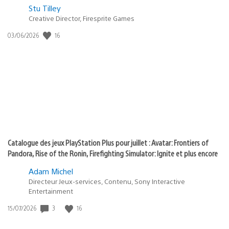
Postée
Stu Tilley
Creative Director, Firesprite Games
dans
:
16
Date
03/06/2026
state
de
of
publication
:
play
Catalogue des jeux PlayStation Plus pour juillet : Avatar: Frontiers of
Pandora, Rise of the Ronin, Firefighting Simulator: Ignite et plus encore
Adam Michel
Directeur Jeux-services, Contenu, Sony Interactive
Entertainment
3
16
Date
15/07/2026
de
publication