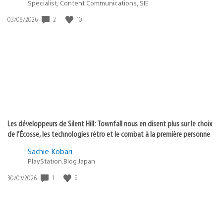
Specialist, Content Communications, SIE
2
10
Date
03/08/2026
de
publication
:
Les développeurs de Silent Hill: Townfall nous en disent plus sur le choix
de l’Écosse, les technologies rétro et le combat à la première personne
Sachie Kobari
PlayStation.Blog Japan
1
9
Date
30/07/2026
de
publication
: