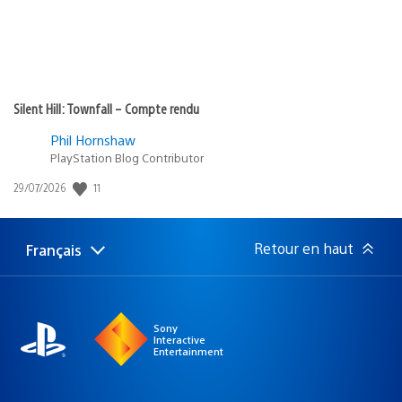
Silent Hill: Townfall – Compte rendu
Phil Hornshaw
PlayStation Blog Contributor
11
Date
29/07/2026
de
publication
:
Retour en haut
Français
Choisir
Région
une
actuelle
région
:
Sony
Interactive
Entertainment