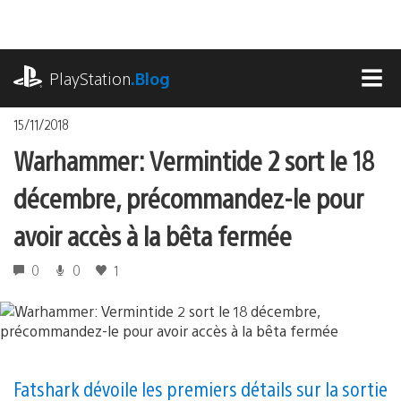
Accéder
au
contenu
playstation.com
PlayStation
.Blog
MEN
15/11/2018
Warhammer: Vermintide 2 sort le 18
décembre, précommandez-le pour
avoir accès à la bêta fermée
0
0
1
Fatshark dévoile les premiers détails sur la sortie