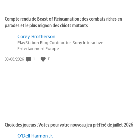
Compte rendu de Beast of Reincarnation : des combats riches en
parades et le plus mignon des chiots mutants
Corey Brotherson
PlayStation Blog Contributor, Sony Interactive
Entertainment Europe
1
11
Date
03/08/2026
de
publication
:
Choix des joueurs : Votez pour votre nouveau jeu préféré de juillet 2026
O’Dell Harmon Jr.