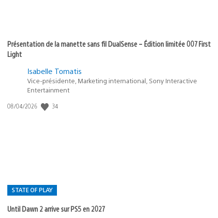
Présentation de la manette sans fil DualSense – Édition limitée 007 First
Light
Isabelle Tomatis
Vice-présidente, Marketing international, Sony Interactive
Entertainment
34
Date
08/04/2026
de
publication
:
STATE OF PLAY
Until Dawn 2 arrive sur PS5 en 2027