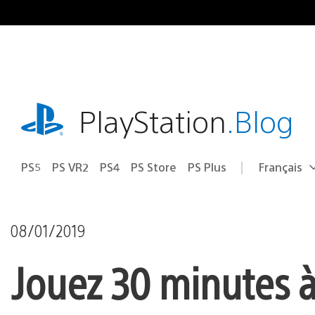
Accéder
au
contenu
playstation.com
PlayStation
.Blog
PS5
PS VR2
PS4
PS Store
PS Plus
Français
Choisir
Région
une
actuelle
région
:
08/01/2019
Jouez 30 minutes à 