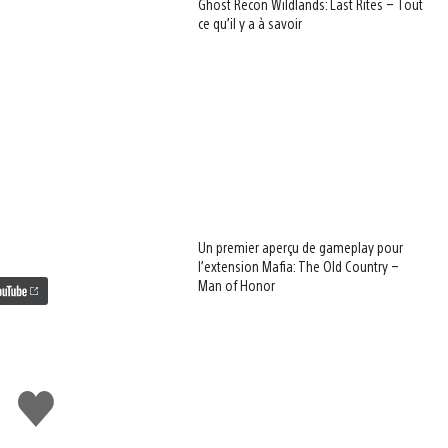
Ghost Recon Wildlands: Last Rites – Tout
ce qu’il y a à savoir
Un premier aperçu de gameplay pour
l’extension Mafia: The Old Country –
Man of Honor
J'aime