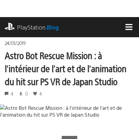
Accéder
au
contenu
playstation.com
PlayStation
.Blog
MEN
24/01/2019
Astro Bot Rescue Mission : à
l’intérieur de l’art et de l’animation
du hit sur PS VR de Japan Studio
4
0
4