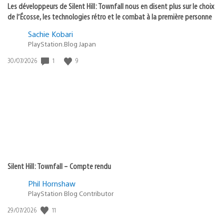
Les développeurs de Silent Hill: Townfall nous en disent plus sur le choix
de l’Écosse, les technologies rétro et le combat à la première personne
Sachie Kobari
PlayStation.Blog Japan
1
9
Date
30/07/2026
de
publication
:
Silent Hill: Townfall – Compte rendu
Phil Hornshaw
PlayStation Blog Contributor
11
Date
29/07/2026
de