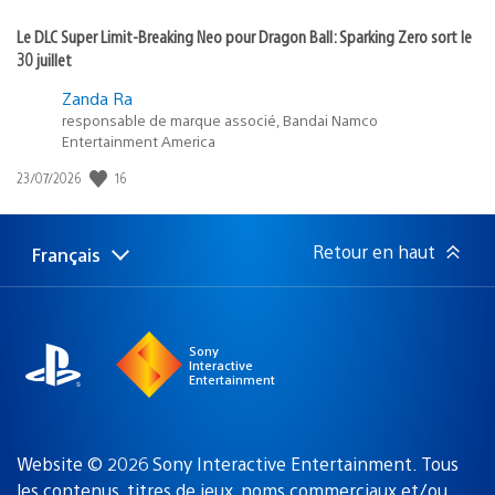
Le DLC Super Limit-Breaking Neo pour Dragon Ball: Sparking Zero sort le
30 juillet
Zanda Ra
responsable de marque associé, Bandai Namco
Entertainment America
16
Date
23/07/2026
de
publication
:
Retour en haut
Français
Choisir
Région
une
actuelle
région
:
Sony
Interactive
Entertainment
Website © 2026 Sony Interactive Entertainment. Tous
les contenus, titres de jeux, noms commerciaux et/ou