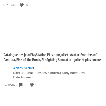
:
16
Date
03/06/2026
state
de
of
publication
:
play
Catalogue des jeux PlayStation Plus pour juillet : Avatar: Frontiers of
Pandora, Rise of the Ronin, Firefighting Simulator: Ignite et plus encore
Adam Michel
Directeur Jeux-services, Contenu, Sony Interactive
Entertainment
3
16
Date
15/07/2026
de
publication
: