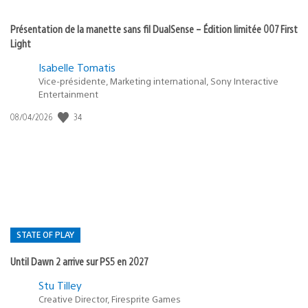
Présentation de la manette sans fil DualSense – Édition limitée 007 First
Light
Isabelle Tomatis
Vice-présidente, Marketing international, Sony Interactive
Entertainment
34
Date
08/04/2026
de
publication
:
STATE OF PLAY
Until Dawn 2 arrive sur PS5 en 2027
Postée
Stu Tilley
Creative Director, Firesprite Games
dans