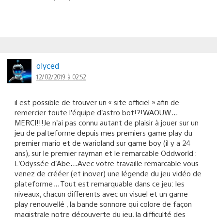
olyced
12/02/2019 à 02:52
il est possible de trouver un « site officiel » afin de
remercier toute l’équipe d’astro bot!?!WAOUW…
MERCI!!!Je n’ai pas connu autant de plaisir à jouer sur un
jeu de palteforme depuis mes premiers game play du
premier mario et de warioland sur game boy (il y a 24
ans), sur le premier rayman et le remarcable Oddworld :
L’Odyssée d’Abe…Avec votre travaille remarcable vous
venez de crééer (et inover) une légende du jeu vidéo de
plateforme…Tout est remarquable dans ce jeu: les
niveaux, chacun differents avec un visuel et un game
play renouvellé , la bande sonnore qui colore de façon
magistrale notre découverte du jeu, la difficulté des