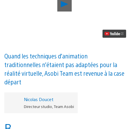
Lancer
la
vidéo
Astro
Bot
Rescue
Mission
:
à
l’intérieur
de
Quand les techniques d’animation
l’art
traditionnelles n’étaient pas adaptées pour la
et
de
réalité virtuelle, Asobi Team est revenue à la case
l’animation
du
départ
hit
sur
PS
Nicolas Doucet
VR
de
Directeur studio, Team Asobi
Japan
Studio
B