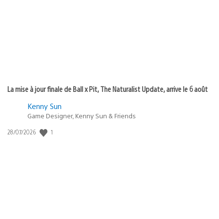
publication
:
La mise à jour finale de Ball x Pit, The Naturalist Update, arrive le 6 août
Kenny Sun
Game Designer, Kenny Sun & Friends
1
Date
28/07/2026
de
publication
: