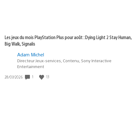
Les jeux du mois PlayStation Plus pour août : Dying Light 2 Stay Human,
Big Walk, Signalis
Adam Michel
Directeur Jeux-services, Contenu, Sony Interactive
Entertainment
1
13
Date
28/07/2026
de
publication
: