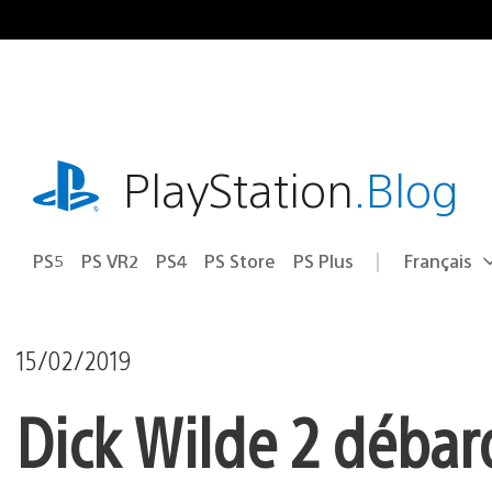
Accéder
au
contenu
playstation.com
PlayStation
.Blog
PS5
PS VR2
PS4
PS Store
PS Plus
Français
Choisir
Région
une
actuelle
région
:
15/02/2019
Dick Wilde 2 débar