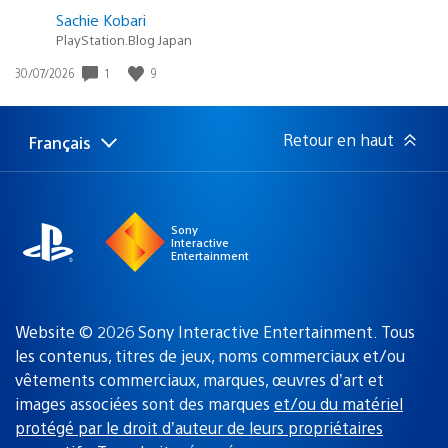
Sachie Kobari
PlayStation.Blog Japan
1
9
Date
30/07/2026
de
publication
:
Retour en haut
Français
Choisir
Région
une
actuelle
région
:
Sony
Interactive
Entertainment
Website © 2026 Sony Interactive Entertainment. Tous
les contenus, titres de jeux, noms commerciaux et/ou
vêtements commerciaux, marques, œuvres d’art et
images associées sont des marques
et/ou du matériel
protégé par le droit d’auteur de leurs propriétaires