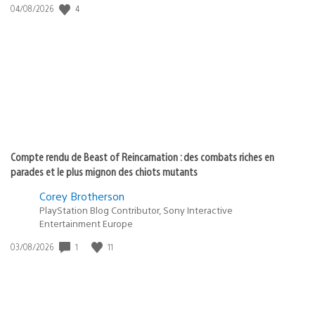
4
Date
04/08/2026
de
publication
:
Compte rendu de Beast of Reincarnation : des combats riches en
parades et le plus mignon des chiots mutants
Corey Brotherson
PlayStation Blog Contributor, Sony Interactive
Entertainment Europe
1
11
Date
03/08/2026
de
publication
: