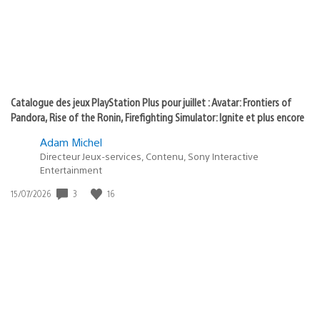
Catalogue des jeux PlayStation Plus pour juillet : Avatar: Frontiers of
Pandora, Rise of the Ronin, Firefighting Simulator: Ignite et plus encore
Adam Michel
Directeur Jeux-services, Contenu, Sony Interactive
Entertainment
3
16
Date
15/07/2026
de
publication
: