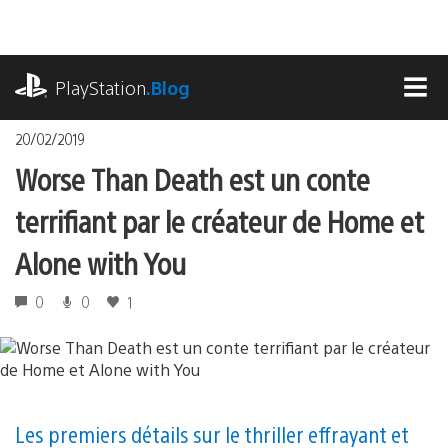
Accéder
au
contenu
playstation.com
PlayStation
.Blog
MEN
20/02/2019
Worse Than Death est un conte
terrifiant par le créateur de Home et
Alone with You
0
0
1
Les premiers détails sur le thriller effrayant et