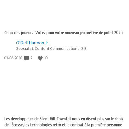
Choix des joueurs : Votez pour votre nouveau jeu préféré de juillet 2026
O’Dell Harmon Jr.
Specialist, Content Communications, SIE
2
10
Date
03/08/2026
de
publication
:
Les développeurs de Silent Hill: Townfall nous en disent plus sur le choix
de l’Écosse, les technologies rétro et le combat à la première personne