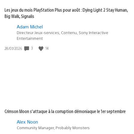
Les jeux du mois PlayStation Plus pour août : Dying Light 2 Stay Human,
Big Walk, Signalis
Adam Michel
Directeur Jeux-services, Contenu, Sony Interactive
Entertainment
3
14
Date
28/07/2026
de
publication
:
Crimson Moon s’attaque à la corruption démoniaque le 1er septembre
Alex Noon
Community Manager, Probably Monsters