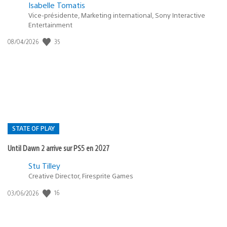
Isabelle Tomatis
Vice-présidente, Marketing international, Sony Interactive
Entertainment
35
Date
08/04/2026
de
publication
:
STATE OF PLAY
Until Dawn 2 arrive sur PS5 en 2027
Postée
Stu Tilley
Creative Director, Firesprite Games
dans
:
16
Date
03/06/2026
state
de
of
publication
:
play