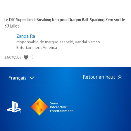
Le DLC Super Limit-Breaking Neo pour Dragon Ball: Sparking Zero sort le
30 juillet
Zanda Ra
responsable de marque associé, Bandai Namco
Entertainment America
16
Date
23/07/2026
de
publication
:
Retour en haut
Français
Choisir
Région
une
actuelle
région
:
Sony
Interactive
Entertainment