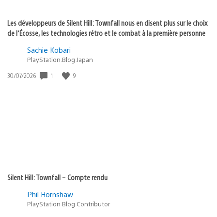
Les développeurs de Silent Hill: Townfall nous en disent plus sur le choix
de l’Écosse, les technologies rétro et le combat à la première personne
Sachie Kobari
PlayStation.Blog Japan
1
9
Date
30/07/2026
de
publication
:
Silent Hill: Townfall – Compte rendu
Phil Hornshaw
PlayStation Blog Contributor