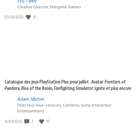
Postée
Stu Tilley
Creative Director, Firesprite Games
dans
:
16
Date
03/06/2026
state
de
of
publication
:
play
Catalogue des jeux PlayStation Plus pour juillet : Avatar: Frontiers of
Pandora, Rise of the Ronin, Firefighting Simulator: Ignite et plus encore
Adam Michel
Directeur Jeux-services, Contenu, Sony Interactive
Entertainment
3
16
Date
15/07/2026
de
publication
: