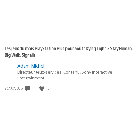
Les jeux du mois PlayStation Plus pour août : Dying Light 2 Stay Human,
Big Walk, Signalis
Adam Michel
Directeur Jeux-services, Contenu, Sony Interactive
Entertainment
1
13
Date
28/07/2026
de
publication
: