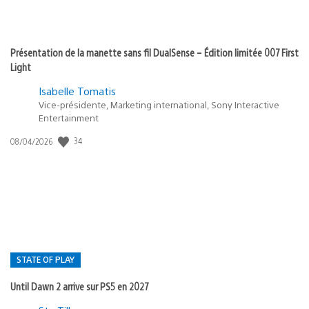
Présentation de la manette sans fil DualSense – Édition limitée 007 First
Light
Isabelle Tomatis
Vice-présidente, Marketing international, Sony Interactive
Entertainment
34
Date
08/04/2026
de
publication
:
STATE OF PLAY
Until Dawn 2 arrive sur PS5 en 2027