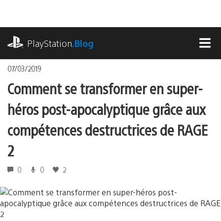
Accéder
au
contenu
playstation.com
PlayStation
.Blog
MEN
07/03/2019
Comment se transformer en super-
héros post-apocalyptique grâce aux
compétences destructrices de RAGE
2
0
0
2