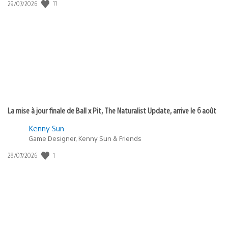
11
Date
29/07/2026
de
publication
:
La mise à jour finale de Ball x Pit, The Naturalist Update, arrive le 6 août
Kenny Sun
Game Designer, Kenny Sun & Friends
1
Date
28/07/2026
de
publication
: