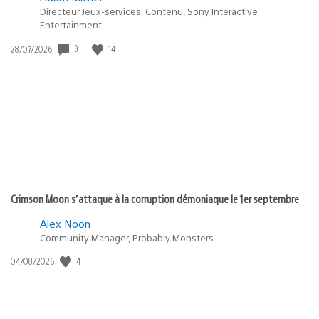
Directeur Jeux-services, Contenu, Sony Interactive
Entertainment
Date
3
14
28/07/2026
de
publication
:
Crimson Moon s’attaque à la corruption démoniaque le 1er septembre
Alex Noon
Community Manager, Probably Monsters
Date
4
04/08/2026
de
publication
: