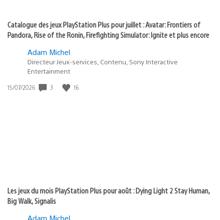
Catalogue des jeux PlayStation Plus pour juillet : Avatar: Frontiers of
Pandora, Rise of the Ronin, Firefighting Simulator: Ignite et plus encore
Adam Michel
Directeur Jeux-services, Contenu, Sony Interactive
Entertainment
Date
3
16
15/07/2026
de
publication
:
Les jeux du mois PlayStation Plus pour août : Dying Light 2 Stay Human,
Big Walk, Signalis
Adam Michel