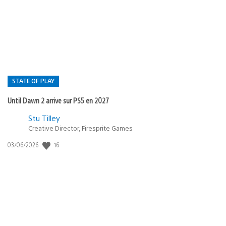
de
publication
:
STATE OF PLAY
Until Dawn 2 arrive sur PS5 en 2027
Postée
Stu Tilley
dans
Creative Director, Firesprite Games
:
Date
16
03/06/2026
state
de
of
publication
:
play