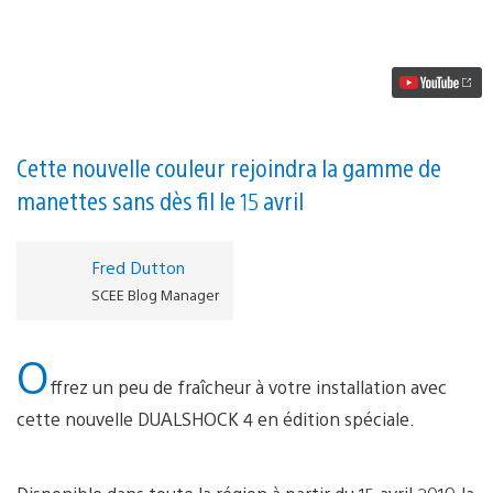
vidéo
Voici
la
nouvelle
DUALSHOCK
4
en
édition
spéciale
Cette nouvelle couleur rejoindra la gamme de
Alpine
manettes sans dès fil le 15 avril
Green
Fred Dutton
SCEE Blog Manager
O
ffrez un peu de fraîcheur à votre installation avec
cette nouvelle DUALSHOCK 4 en édition spéciale.