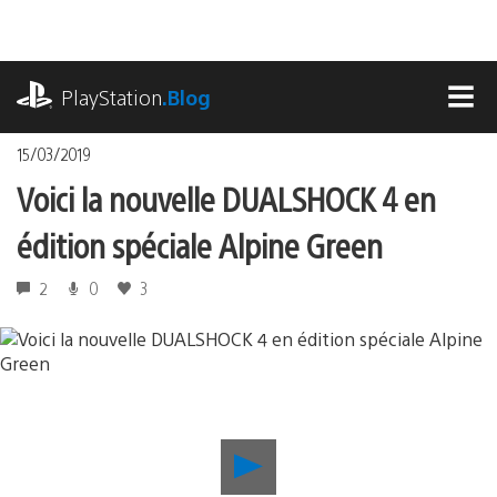
Accéder
au
contenu
playstation.com
PlayStation
.Blog
MEN
15/03/2019
Voici la nouvelle DUALSHOCK 4 en
édition spéciale Alpine Green
2
0
3
Lancer
la