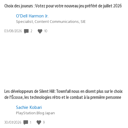
Choix des joueurs : Votez pour votre nouveau jeu préféré de juillet 2026
O’Dell Harmon Jr.
Specialist, Content Communications, SIE
Date
2
10
03/08/2026
de
publication
:
Les développeurs de Silent Hill: Townfall nous en disent plus sur le choix
de l’Écosse, les technologies rétro et le combat à la première personne
Sachie Kobari
PlayStation.Blog Japan
Date
1
9
30/07/2026
de