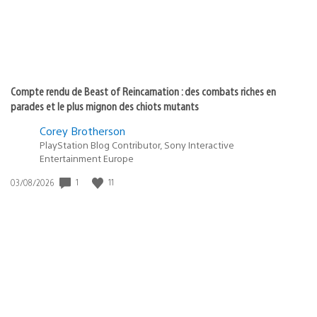
Compte rendu de Beast of Reincarnation : des combats riches en
parades et le plus mignon des chiots mutants
Corey Brotherson
PlayStation Blog Contributor, Sony Interactive
Entertainment Europe
Date
1
11
03/08/2026
de
publication
: