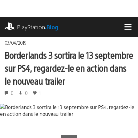
Accéder
au
contenu
playstation.com
PlayStation
.Blog
MEN
03/04/2019
Borderlands 3 sortira le 13 septembre
sur PS4, regardez-le en action dans
le nouveau trailer
0
0
1