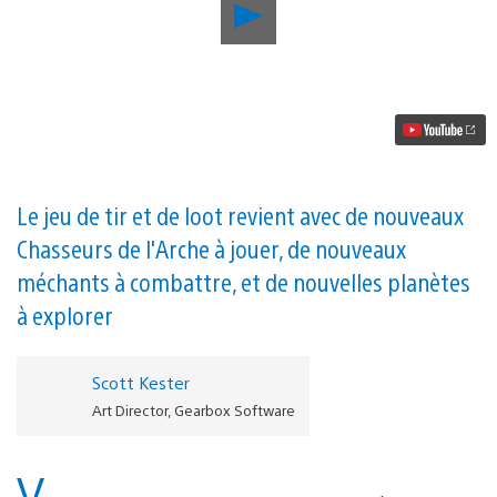
Lancer
la
vidéo
Borderlands
3
sortira
le
13
septembre
sur
PS4,
Le jeu de tir et de loot revient avec de nouveaux
regardez-
Chasseurs de l'Arche à jouer, de nouveaux
le
en
méchants à combattre, et de nouvelles planètes
action
dans
à explorer
le
nouveau
trailer
Scott Kester
Art Director, Gearbox Software
V