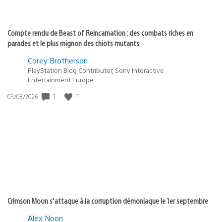
Compte rendu de Beast of Reincarnation : des combats riches en
parades et le plus mignon des chiots mutants
Corey Brotherson
PlayStation Blog Contributor, Sony Interactive
Entertainment Europe
1
11
Date
03/08/2026
de
publication
:
Crimson Moon s’attaque à la corruption démoniaque le 1er septembre
Alex Noon