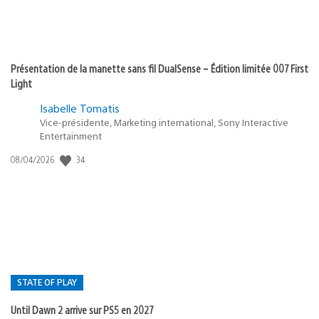
Présentation de la manette sans fil DualSense – Édition limitée 007 First
Light
Isabelle Tomatis
Vice-présidente, Marketing international, Sony Interactive
Entertainment
34
Date
08/04/2026
de
publication
:
STATE OF PLAY
Until Dawn 2 arrive sur PS5 en 2027