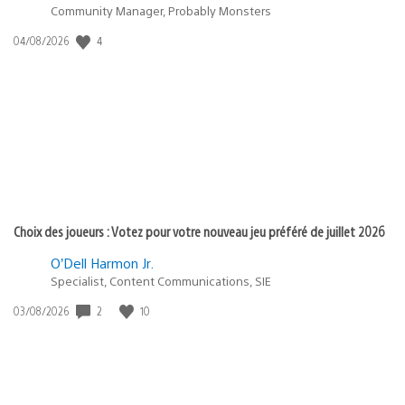
Community Manager, Probably Monsters
4
Date
04/08/2026
de
publication
:
Choix des joueurs : Votez pour votre nouveau jeu préféré de juillet 2026
O’Dell Harmon Jr.
Specialist, Content Communications, SIE
2
10
Date
03/08/2026
de
publication
: