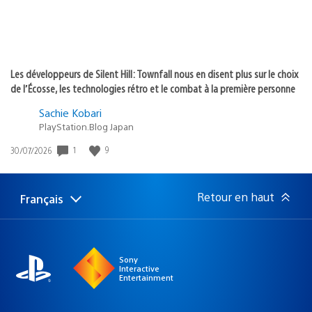
Les développeurs de Silent Hill: Townfall nous en disent plus sur le choix
de l’Écosse, les technologies rétro et le combat à la première personne
Sachie Kobari
PlayStation.Blog Japan
1
9
Date
30/07/2026
de
publication
:
Retour en haut
Français
Choisir
Région
une
actuelle
région
:
Sony
Interactive
Entertainment