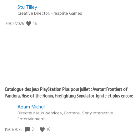
Postée
Stu Tilley
Creative Director, Firesprite Games
dans
:
16
Date
03/06/2026
state
de
of
publication
:
play
Catalogue des jeux PlayStation Plus pour juillet : Avatar: Frontiers of
Pandora, Rise of the Ronin, Firefighting Simulator: Ignite et plus encore
Adam Michel
Directeur Jeux-services, Contenu, Sony Interactive
Entertainment
3
16
Date
15/07/2026
de