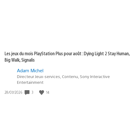
publication
:
Les jeux du mois PlayStation Plus pour août : Dying Light 2 Stay Human,
Big Walk, Signalis
Adam Michel
Directeur Jeux-services, Contenu, Sony Interactive
Entertainment
3
14
Date
28/07/2026
de
publication
: