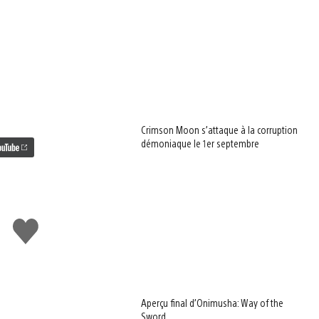
Crimson Moon s’attaque à la corruption
démoniaque le 1er septembre
J'aime
Aperçu final d’Onimusha: Way of the
Sword