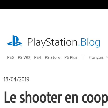
Accéder
au
contenu
playstation.com
PlayStation
.Blog
PS5
PS VR2
PS4
PS Store
PS Plus
Français
Choisir
Région
une
actuelle
région
:
18/04/2019
Le shooter en coop