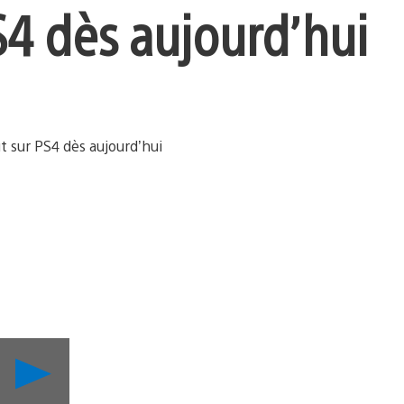
S4 dès aujourd’hui
Lancer
la
vidéo