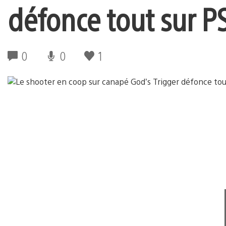
défonce tout sur P
0
0
1