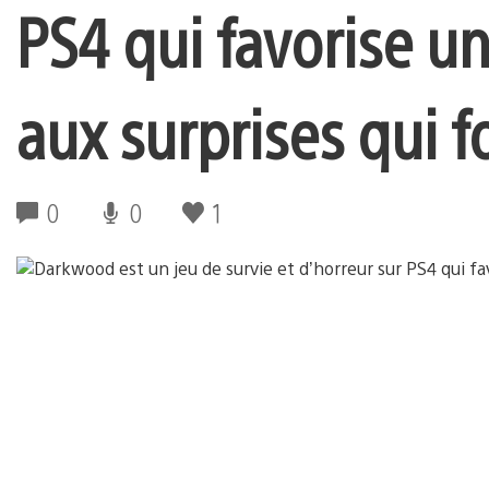
PS4 qui favorise u
aux surprises qui f
0
0
1