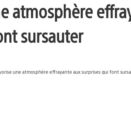
ne atmosphère effra
ont sursauter