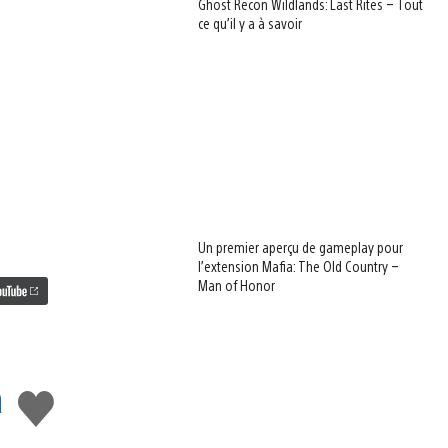
Ghost Recon Wildlands: Last Rites – Tout
ce qu’il y a à savoir
Un premier aperçu de gameplay pour
l’extension Mafia: The Old Country –
Man of Honor
a
J'aime