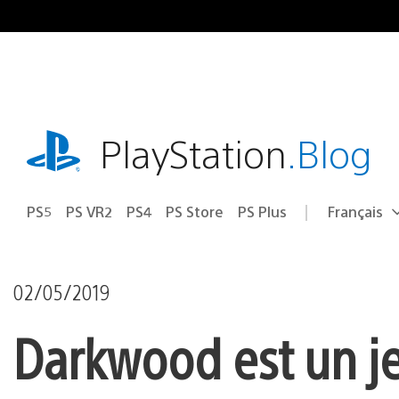
Accéder
au
contenu
playstation.com
PlayStation
.Blog
PS5
PS VR2
PS4
PS Store
PS Plus
Français
Choisir
Région
une
actuelle
région
:
02/05/2019
Darkwood est un je