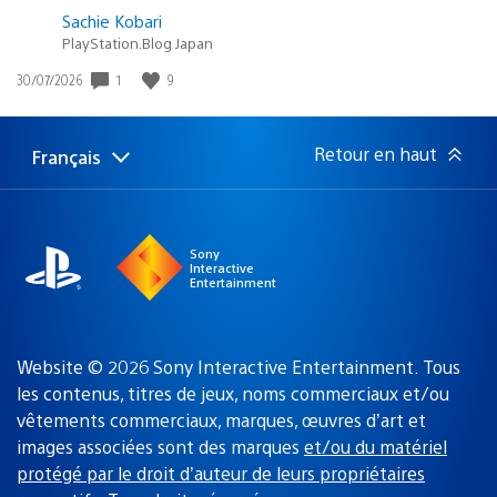
Sachie Kobari
PlayStation.Blog Japan
Date
1
9
30/07/2026
de
publication
:
Retour en haut
Français
Choisir
Région
une
actuelle
région
:
Sony
Interactive
Entertainment
Website © 2026 Sony Interactive Entertainment. Tous
les contenus, titres de jeux, noms commerciaux et/ou
vêtements commerciaux, marques, œuvres d’art et
images associées sont des marques
et/ou du matériel
protégé par le droit d’auteur de leurs propriétaires