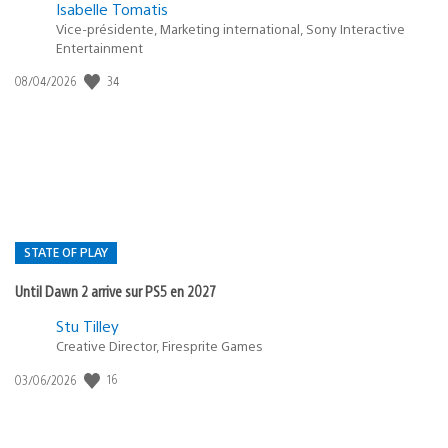
Isabelle Tomatis
Vice-présidente, Marketing international, Sony Interactive
Entertainment
Date
34
08/04/2026
de
publication
:
STATE OF PLAY
Until Dawn 2 arrive sur PS5 en 2027
Postée
Stu Tilley
dans
Creative Director, Firesprite Games
:
Date
16
03/06/2026
state
de
of
publication
:
play