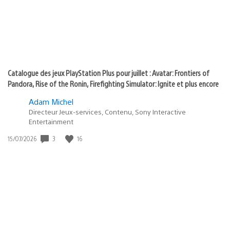
Catalogue des jeux PlayStation Plus pour juillet : Avatar: Frontiers of
Pandora, Rise of the Ronin, Firefighting Simulator: Ignite et plus encore
Adam Michel
Directeur Jeux-services, Contenu, Sony Interactive
Entertainment
Date
3
16
15/07/2026
de
publication
: