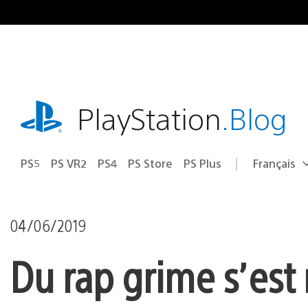
Accéder
au
contenu
playstation.com
PlayStation
.Blog
PS5
PS VR2
PS4
PS Store
PS Plus
Français
Choisir
Région
une
actuelle
région
:
04/06/2019
Du rap grime s’est