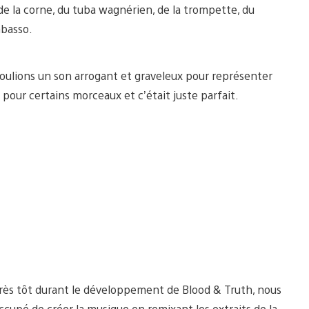
 de la corne, du tuba wagnérien, de la trompette, du
mbasso.
voulions un son arrogant et graveleux pour représenter
pour certains morceaux et c’était juste parfait.
rès tôt durant le développement de Blood & Truth, nous
cupé de créer la musique en remixant les extraits de la