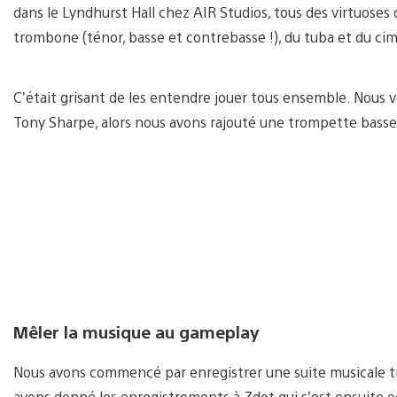
dans le Lyndhurst Hall chez AIR Studios, tous des virtuoses
trombone (ténor, basse et contrebasse !), du tuba et du ci
C’était grisant de les entendre jouer tous ensemble. Nous 
Tony Sharpe, alors nous avons rajouté une trompette basse 
Mêler la musique au gameplay
Nous avons commencé par enregistrer une suite musicale t
avons donné les enregistrements à Zdot qui s’est ensuite oc