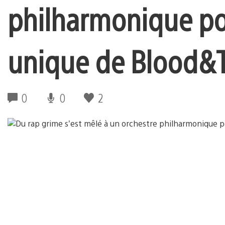
philharmonique po
unique de Blood & 
0
0
2