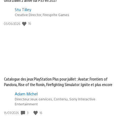
Until Dawn 2 arrive sur PS5 en 2027
Postée
Stu Tilley
dans
Creative Director, Firesprite Games
:
Date
16
03/06/2026
state
de
of
publication
:
play
Catalogue des jeux PlayStation Plus pour juillet : Avatar: Frontiers of
Pandora, Rise of the Ronin, Firefighting Simulator: Ignite et plus encore
Adam Michel
Directeur Jeux-services, Contenu, Sony Interactive
Entertainment
Date
3
16
15/07/2026
de