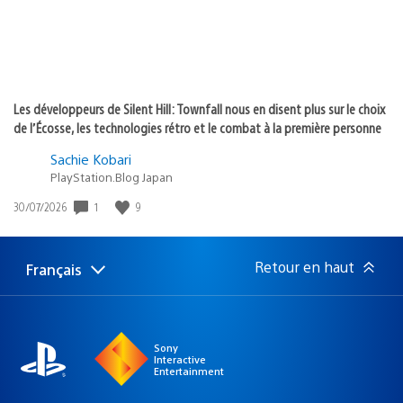
Les développeurs de Silent Hill: Townfall nous en disent plus sur le choix
de l’Écosse, les technologies rétro et le combat à la première personne
Sachie Kobari
PlayStation.Blog Japan
Date
1
9
30/07/2026
de
publication
:
Retour en haut
Français
Choisir
Région
une
actuelle
région
:
Sony
Interactive
Entertainment