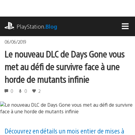
Accéder
au
contenu
playstation.com
PlayStation
.Blog
MEN
06/06/2019
Le nouveau DLC de Days Gone vous
met au défi de survivre face à une
horde de mutants infinie
0
0
2
Découvrez en détails un mois entier de mises à