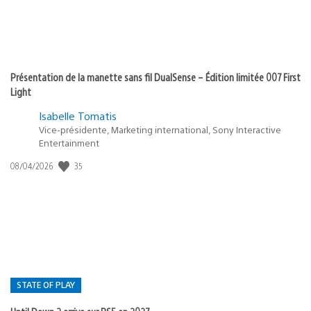
Présentation de la manette sans fil DualSense – Édition limitée 007 First
Light
Isabelle Tomatis
Vice-présidente, Marketing international, Sony Interactive
Entertainment
Date
35
08/04/2026
de
publication
:
STATE OF PLAY