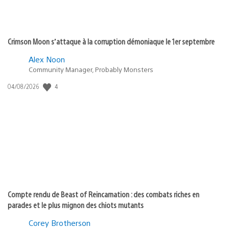
Crimson Moon s’attaque à la corruption démoniaque le 1er septembre
Alex Noon
Community Manager, Probably Monsters
Date
4
04/08/2026
de
publication
:
Compte rendu de Beast of Reincarnation : des combats riches en
parades et le plus mignon des chiots mutants
Corey Brotherson