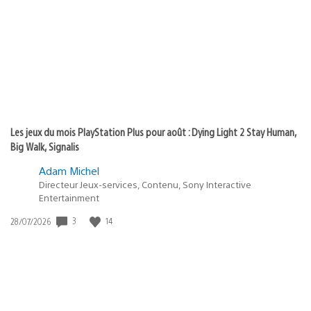
publication
:
Les jeux du mois PlayStation Plus pour août : Dying Light 2 Stay Human,
Big Walk, Signalis
Adam Michel
Directeur Jeux-services, Contenu, Sony Interactive
Entertainment
Date
3
14
28/07/2026
de
publication
: