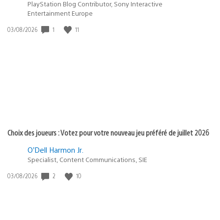
PlayStation Blog Contributor, Sony Interactive
Entertainment Europe
Date
1
11
03/08/2026
de
publication
:
Choix des joueurs : Votez pour votre nouveau jeu préféré de juillet 2026
O’Dell Harmon Jr.
Specialist, Content Communications, SIE
Date
2
10
03/08/2026
de
publication
: