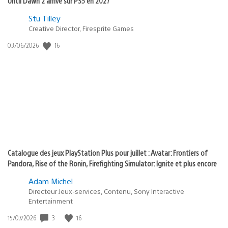
Until Dawn 2 arrive sur PS5 en 2027
Postée
Stu Tilley
Creative Director, Firesprite Games
dans
:
16
Date
03/06/2026
state
de
of
publication
:
play
Catalogue des jeux PlayStation Plus pour juillet : Avatar: Frontiers of
Pandora, Rise of the Ronin, Firefighting Simulator: Ignite et plus encore
Adam Michel
Directeur Jeux-services, Contenu, Sony Interactive
Entertainment
3
16
Date
15/07/2026
de