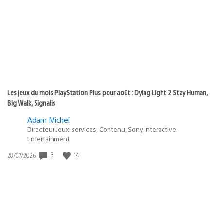
publication
:
Les jeux du mois PlayStation Plus pour août : Dying Light 2 Stay Human,
Big Walk, Signalis
Adam Michel
Directeur Jeux-services, Contenu, Sony Interactive
Entertainment
3
14
Date
28/07/2026
de
publication
: