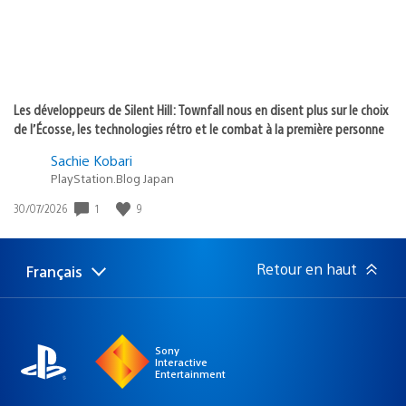
Les développeurs de Silent Hill: Townfall nous en disent plus sur le choix
de l’Écosse, les technologies rétro et le combat à la première personne
Sachie Kobari
PlayStation.Blog Japan
1
9
Date
30/07/2026
de
publication
:
Retour en haut
Français
Choisir
Région
une
actuelle
région
:
Sony
Interactive
Entertainment