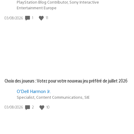
PlayStation Blog Contributor, Sony Interactive
Entertainment Europe
1
11
Date
03/08/2026
de
publication
:
Choix des joueurs : Votez pour votre nouveau jeu préféré de juillet 2026
O’Dell Harmon Jr.
Specialist, Content Communications, SIE
2
10
Date
03/08/2026
de
publication
: