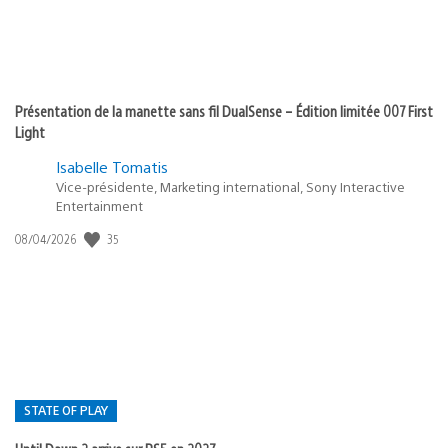
Présentation de la manette sans fil DualSense – Édition limitée 007 First
Light
Isabelle Tomatis
Vice-présidente, Marketing international, Sony Interactive
Entertainment
35
Date
08/04/2026
de
publication
:
STATE OF PLAY