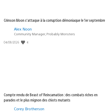
Crimson Moon s’attaque à la corruption démoniaque le 1er septembre
Alex Noon
Community Manager, Probably Monsters
4
Date
04/08/2026
de
publication
:
Compte rendu de Beast of Reincarnation : des combats riches en
parades et le plus mignon des chiots mutants
Corey Brotherson