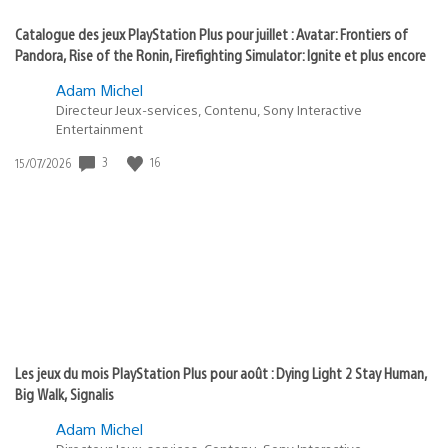
Catalogue des jeux PlayStation Plus pour juillet : Avatar: Frontiers of
Pandora, Rise of the Ronin, Firefighting Simulator: Ignite et plus encore
Adam Michel
Directeur Jeux-services, Contenu, Sony Interactive
Entertainment
3
16
Date
15/07/2026
de
publication
:
Les jeux du mois PlayStation Plus pour août : Dying Light 2 Stay Human,
Big Walk, Signalis
Adam Michel