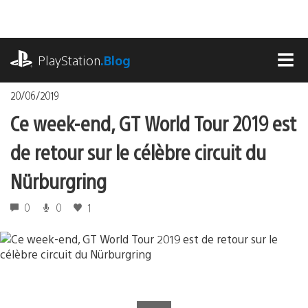
Accéder
au
contenu
playstation.com
PlayStation
.Blog
MEN
20/06/2019
Ce week-end, GT World Tour 2019 est
de retour sur le célèbre circuit du
Nürburgring
0
0
1