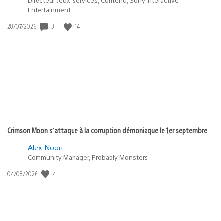
Directeur Jeux-services, Contenu, Sony Interactive
Entertainment
3
14
Date
28/07/2026
de
publication
:
Crimson Moon s’attaque à la corruption démoniaque le 1er septembre
Alex Noon
Community Manager, Probably Monsters
4
Date
04/08/2026
de
publication
: