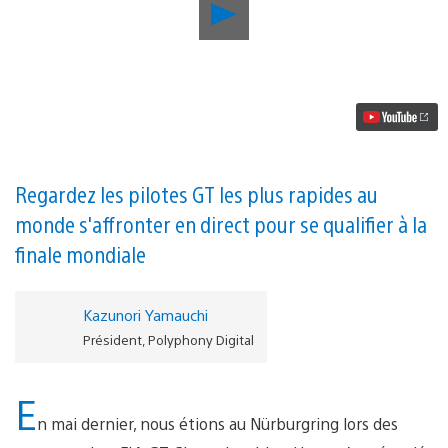
Lancer
la
vidéo
Ce
week-
end,
GT
World
Tour
2019
est
Regardez les pilotes GT les plus rapides au
de
monde s'affronter en direct pour se qualifier à la
retour
sur
finale mondiale
le
célèbre
circuit
du
Kazunori Yamauchi
Nürburgring
Président, Polyphony Digital
E
n mai dernier, nous étions au Nürburgring lors des