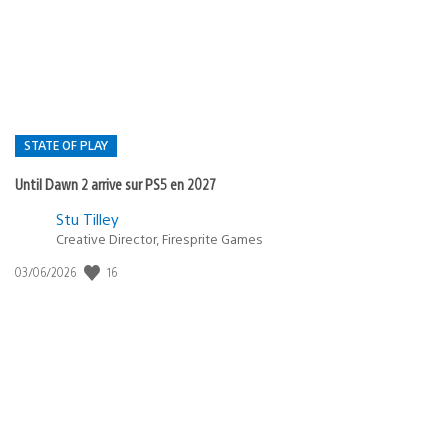
publication
:
STATE OF PLAY
Until Dawn 2 arrive sur PS5 en 2027
Postée
Stu Tilley
Creative Director, Firesprite Games
dans
:
16
Date
03/06/2026
state
de
of
publication
:
play