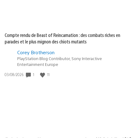
Compte rendu de Beast of Reincarnation : des combats riches en
parades et le plus mignon des chiots mutants
Corey Brotherson
PlayStation Blog Contributor, Sony Interactive
Entertainment Europe
1
11
Date
03/08/2026
de
publication
: