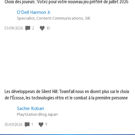
Choix des joueurs : Votez pour votre nouveau jeu préféré de juillet 2026
O’Dell Harmon Jr.
Specialist, Content Communications, SIE
2
10
Date
03/08/2026
de
publication
:
Les développeurs de Silent Hill: Townfall nous en disent plus sur le choix
de l’Écosse, les technologies rétro et le combat à la première personne
Sachie Kobari
PlayStation.Blog Japan
1
9
Date
30/07/2026
de