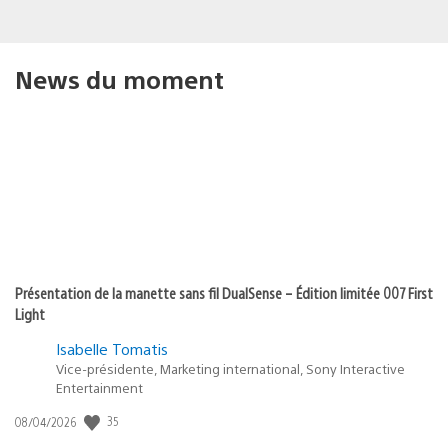
News du moment
Présentation de la manette sans fil DualSense – Édition limitée 007 First
Light
Isabelle Tomatis
Vice-présidente, Marketing international, Sony Interactive
Entertainment
35
Date
08/04/2026
de