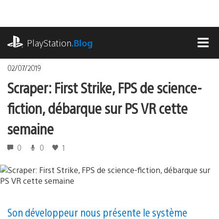
Accéder
au
contenu
playstation.com
PlayStation
.Blog
MEN
02/07/2019
Scraper: First Strike, FPS de science-
fiction, débarque sur PS VR cette
semaine
0
0
1
Son développeur nous présente le système