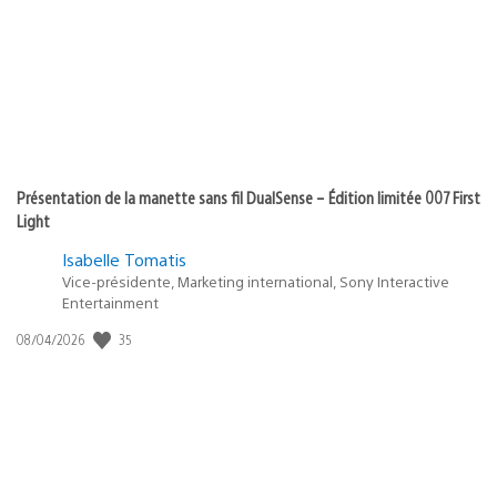
Présentation de la manette sans fil DualSense – Édition limitée 007 First
Light
Isabelle Tomatis
Vice-présidente, Marketing international, Sony Interactive
Entertainment
35
Date
08/04/2026
de
publication
: