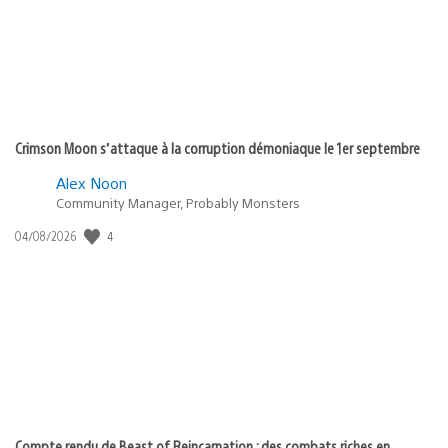
Crimson Moon s’attaque à la corruption démoniaque le 1er septembre
Alex Noon
Community Manager, Probably Monsters
4
Date
04/08/2026
de
publication
:
Compte rendu de Beast of Reincarnation : des combats riches en