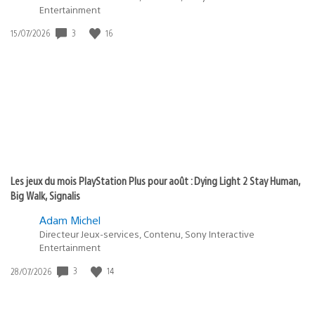
Entertainment
3
16
Date
15/07/2026
de
publication
:
Les jeux du mois PlayStation Plus pour août : Dying Light 2 Stay Human,
Big Walk, Signalis
Adam Michel
Directeur Jeux-services, Contenu, Sony Interactive
Entertainment
3
14
Date
28/07/2026
de
publication
: