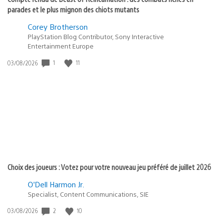
parades et le plus mignon des chiots mutants
Corey Brotherson
PlayStation Blog Contributor, Sony Interactive
Entertainment Europe
1
11
Date
03/08/2026
de
publication
:
Choix des joueurs : Votez pour votre nouveau jeu préféré de juillet 2026
O’Dell Harmon Jr.
Specialist, Content Communications, SIE
2
10
Date
03/08/2026
de