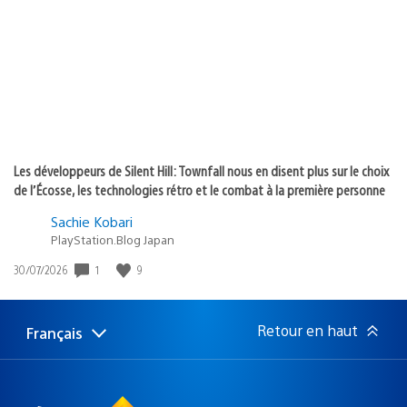
publication
:
Les développeurs de Silent Hill: Townfall nous en disent plus sur le choix
de l’Écosse, les technologies rétro et le combat à la première personne
Sachie Kobari
PlayStation.Blog Japan
1
9
Date
30/07/2026
de
publication
:
Retour en haut
Français
Choisir
Région
une
actuelle
région
: