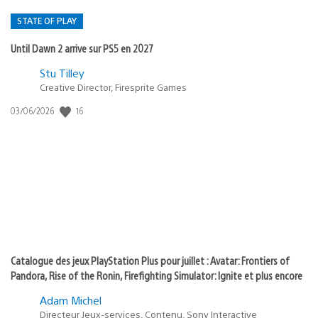
STATE OF PLAY
Until Dawn 2 arrive sur PS5 en 2027
Postée
Stu Tilley
Creative Director, Firesprite Games
dans
:
16
Date
03/06/2026
state
de
of
publication
:
play
Catalogue des jeux PlayStation Plus pour juillet : Avatar: Frontiers of
Pandora, Rise of the Ronin, Firefighting Simulator: Ignite et plus encore
Adam Michel
Directeur Jeux-services, Contenu, Sony Interactive