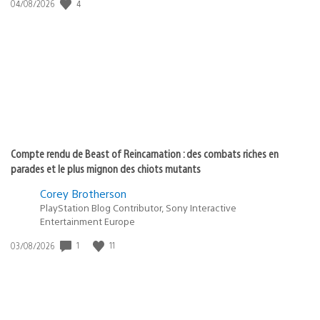
4
Date
04/08/2026
de
publication
:
Compte rendu de Beast of Reincarnation : des combats riches en
parades et le plus mignon des chiots mutants
Corey Brotherson
PlayStation Blog Contributor, Sony Interactive
Entertainment Europe
1
11
Date
03/08/2026
de
publication
: