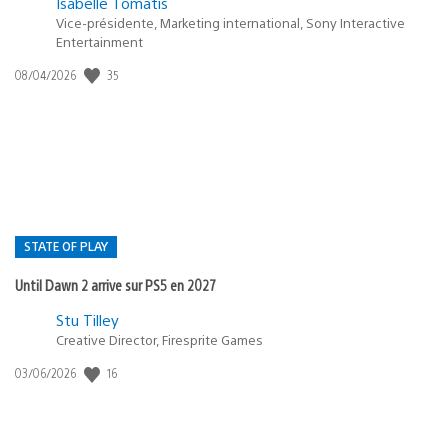
Isabelle Tomatis
Vice-présidente, Marketing international, Sony Interactive
Entertainment
35
Date
08/04/2026
de
publication
:
STATE OF PLAY
Until Dawn 2 arrive sur PS5 en 2027
Postée
Stu Tilley
Creative Director, Firesprite Games
dans
:
16
Date
03/06/2026
state
de
of
publication
:
play