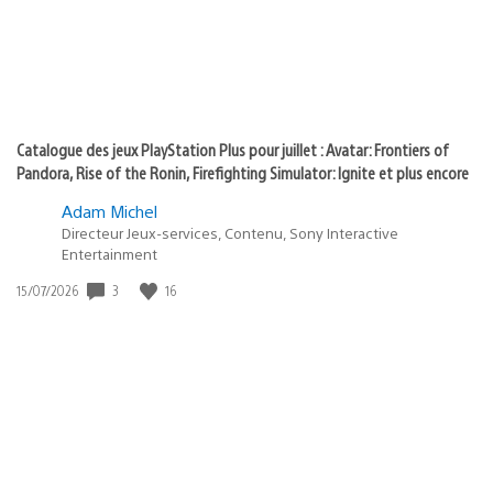
Catalogue des jeux PlayStation Plus pour juillet : Avatar: Frontiers of
Pandora, Rise of the Ronin, Firefighting Simulator: Ignite et plus encore
Adam Michel
Directeur Jeux-services, Contenu, Sony Interactive
Entertainment
3
16
Date
15/07/2026
de
publication
: