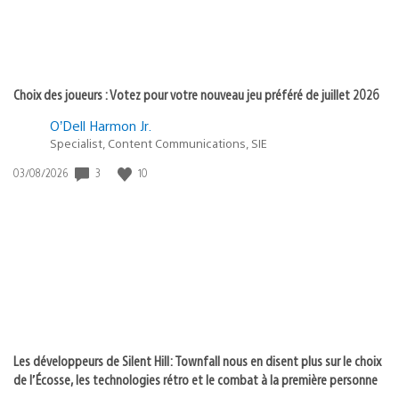
Choix des joueurs : Votez pour votre nouveau jeu préféré de juillet 2026
O’Dell Harmon Jr.
Specialist, Content Communications, SIE
3
10
Date
03/08/2026
de
publication
:
Les développeurs de Silent Hill: Townfall nous en disent plus sur le choix
de l’Écosse, les technologies rétro et le combat à la première personne