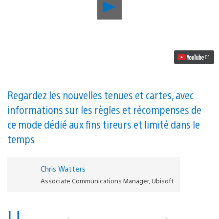
Lancer
la
vidéo
Rainbow
Six
Siege
s’offre
ce
mois-
ci
l’événement
Regardez les nouvelles tenues et cartes, avec
Showdown,
informations sur les règles et récompenses de
à
l’ambiance
ce mode dédié aux fins tireurs et limité dans le
western
temps
Chris Watters
Associate Communications Manager, Ubisoft
U