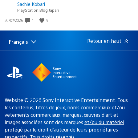
Sachie Kobari
PlayStation.Blog Japan
1
9
Date
30/07/2026
de
publication
:
Retour en haut
Français
Choisir
Région
une
actuelle
région
:
Sony
Interactive
Entertainment
Website © 2026 Sony Interactive Entertainment. Tous
les contenus, titres de jeux, noms commerciaux et/ou
vêtements commerciaux, marques, œuvres d’art et
images associées sont des marques
et/ou du matériel
protégé par le droit d’auteur de leurs propriétaires
respectifs
. Tous droits réservés.