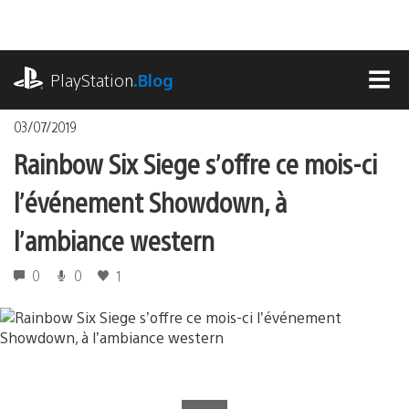
Accéder
au
contenu
playstation.com
PlayStation
.Blog
MEN
03/07/2019
Rainbow Six Siege s’offre ce mois-ci
l’événement Showdown, à
l’ambiance western
0
0
1