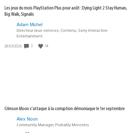
Les jeux du mois PlayStation Plus pour août : Dying Light 2 Stay Human,
Big Walk, Signalis
Adam Michel
Directeur Jeux-services, Contenu, Sony Interactive
Entertainment
3
14
Date
28/07/2026
de
publication
:
Crimson Moon s’attaque à la corruption démoniaque le 1er septembre
Alex Noon
Community Manager, Probably Monsters