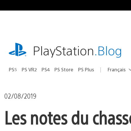
Accéder
au
contenu
playstation.com
PlayStation
.Blog
PS5
PS VR2
PS4
PS Store
PS Plus
Français
Choisir
Région
une
actuelle
région
:
02/08/2019
Les notes du chasse