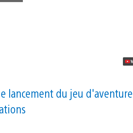
Le
jeu
d’action-
RPG
Decay
of
Logos
a
une
date
de
sortie
e lancement du jeu d'aventure
ations