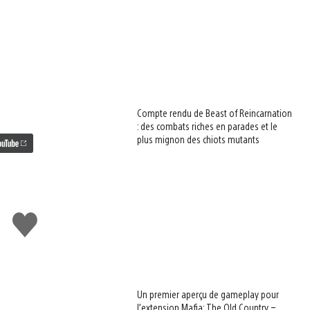
Compte rendu de Beast of Reincarnation
: des combats riches en parades et le
plus mignon des chiots mutants
J'aime
Un premier aperçu de gameplay pour
l’extension Mafia: The Old Country –