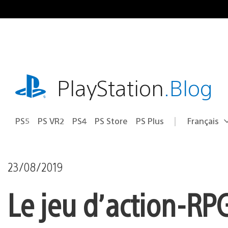
Accéder
au
contenu
playstation.com
PlayStation
.Blog
PS5
PS VR2
PS4
PS Store
PS Plus
Français
Choisir
Région
une
actuelle
région
:
23/08/2019
Le jeu d’action-RP