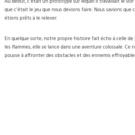
Au début, c’était un prototype sur lequel il travaillait le soir 
que c’était le jeu que nous devions faire. Nous savions que c’
étions prêts à le relever.
En quelque sorte, notre propre histoire fait écho à celle de 
les flammes, elle se lance dans une aventure colossale. Ce n
pousse à affronter des obstacles et des ennemis effroyable