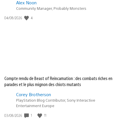
Alex Noon
Community Manager, Probably Monsters
4
Date
04/08/2026
de
publication
:
Compte rendu de Beast of Reincarnation : des combats riches en
parades et le plus mignon des chiots mutants
Corey Brotherson
PlayStation Blog Contributor, Sony Interactive
Entertainment Europe
1
11
Date
03/08/2026
de
publication