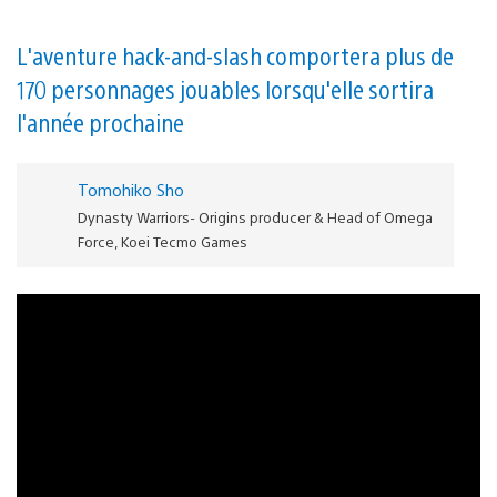
L'aventure hack-and-slash comportera plus de
170 personnages jouables lorsqu'elle sortira
l'année prochaine
Tomohiko Sho
Dynasty Warriors- Origins producer & Head of Omega
Force, Koei Tecmo Games