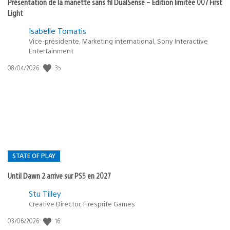
Présentation de la manette sans fil DualSense – Édition limitée 007 First
Light
Isabelle Tomatis
Vice-présidente, Marketing international, Sony Interactive
Entertainment
35
Date
08/04/2026
de
publication
:
STATE OF PLAY
Until Dawn 2 arrive sur PS5 en 2027
Postée
Stu Tilley
Creative Director, Firesprite Games
dans
:
16
Date
03/06/2026
state
de