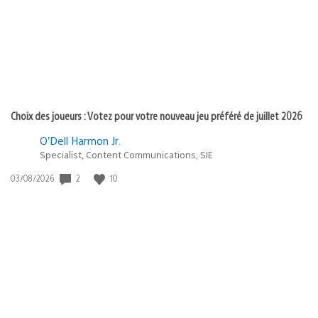
:
Choix des joueurs : Votez pour votre nouveau jeu préféré de juillet 2026
O’Dell Harmon Jr.
Specialist, Content Communications, SIE
2
10
Date
03/08/2026
de
publication
: