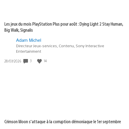
Les jeux du mois PlayStation Plus pour août : Dying Light 2 Stay Human,
Big Walk, Signalis
Adam Michel
Directeur Jeux-services, Contenu, Sony Interactive
Entertainment
3
14
Date
28/07/2026
de
publication
:
Crimson Moon s’attaque à la corruption démoniaque le 1er septembre