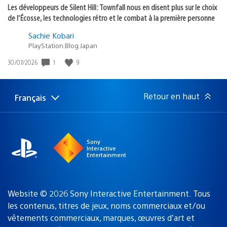
Les développeurs de Silent Hill: Townfall nous en disent plus sur le choix
de l’Écosse, les technologies rétro et le combat à la première personne
Sachie Kobari
PlayStation.Blog Japan
1
9
Date
30/07/2026
de
publication
:
Retour en haut
Français
Choisir
Région
une
actuelle
région
:
Sony
Interactive
Entertainment
Website © 2026 Sony Interactive Entertainment. Tous
les contenus, titres de jeux, noms commerciaux et/ou
vêtements commerciaux, marques, œuvres d’art et