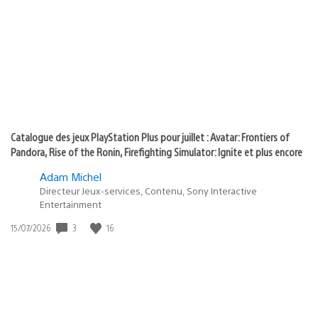
of
publication
:
play
Catalogue des jeux PlayStation Plus pour juillet : Avatar: Frontiers of
Pandora, Rise of the Ronin, Firefighting Simulator: Ignite et plus encore
Adam Michel
Directeur Jeux-services, Contenu, Sony Interactive
Entertainment
3
16
Date
15/07/2026
de
publication
: