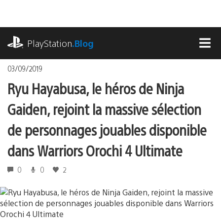
Accéder
au
contenu
playstation.com
PlayStation
.Blog
MEN
03/09/2019
Ryu Hayabusa, le héros de Ninja
Gaiden, rejoint la massive sélection
de personnages jouables disponible
dans Warriors Orochi 4 Ultimate
0
0
2