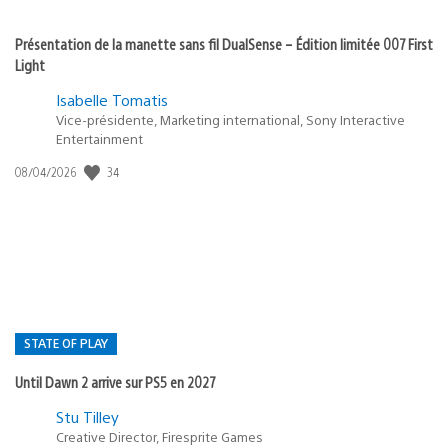
Présentation de la manette sans fil DualSense – Édition limitée 007 First
Light
Isabelle Tomatis
Vice-présidente, Marketing international, Sony Interactive
Entertainment
Date
34
08/04/2026
de
publication
:
STATE OF PLAY
Until Dawn 2 arrive sur PS5 en 2027
Postée
Stu Tilley
dans
Creative Director, Firesprite Games