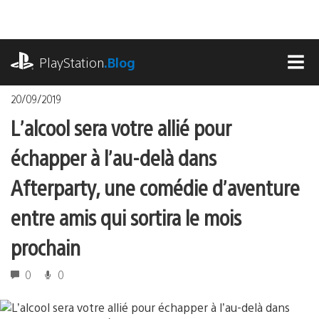
Accéder
au
contenu
playstation.com
PlayStation
.Blog
MEN
20/09/2019
L’alcool sera votre allié pour
échapper à l’au-delà dans
Afterparty, une comédie d’aventure
entre amis qui sortira le mois
prochain
0
0