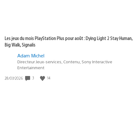
Les jeux du mois PlayStation Plus pour août : Dying Light 2 Stay Human,
Big Walk, Signalis
Adam Michel
Directeur Jeux-services, Contenu, Sony Interactive
Entertainment
Date
3
14
28/07/2026
de
publication
: