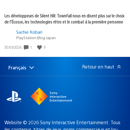
Les développeurs de Silent Hill: Townfall nous en disent plus sur le choix
de l’Écosse, les technologies rétro et le combat à la première personne
Sachie Kobari
PlayStation.Blog Japan
Date
1
9
30/07/2026
de
publication
:
Retour en haut
Français
Choisir
Région
une
actuelle
région
:
Sony
Interactive
Entertainment
Website © 2026 Sony Interactive Entertainment. Tous
les contenus, titres de jeux, noms commerciaux et/ou