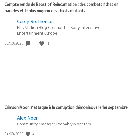
Compte rendu de Beast of Reincarnation : des combats riches en
parades et le plus mignon des chiots mutants
Corey Brotherson
PlayStation Blog Contributor, Sony Interactive
Entertainment Europe
Date
1
11
03/08/2026
de
publication
:
Crimson Moon s’attaque à la corruption démoniaque le 1er septembre
Alex Noon
Community Manager, Probably Monsters
Date
4
04/08/2026