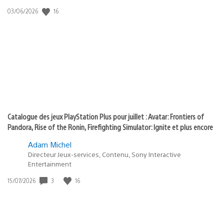
:
Date
16
03/06/2026
state
de
of
publication
:
play
Catalogue des jeux PlayStation Plus pour juillet : Avatar: Frontiers of
Pandora, Rise of the Ronin, Firefighting Simulator: Ignite et plus encore
Adam Michel
Directeur Jeux-services, Contenu, Sony Interactive
Entertainment
Date
3
16
15/07/2026
de
publication
: