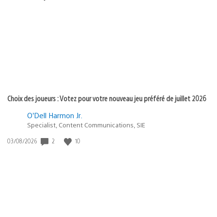
de
publication
:
Choix des joueurs : Votez pour votre nouveau jeu préféré de juillet 2026
O’Dell Harmon Jr.
Specialist, Content Communications, SIE
Date
2
10
03/08/2026
de
publication
: