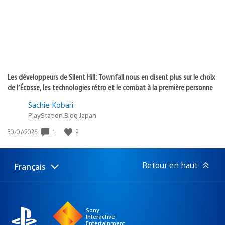
Les développeurs de Silent Hill: Townfall nous en disent plus sur le choix
de l’Écosse, les technologies rétro et le combat à la première personne
Sachie Kobari
PlayStation.Blog Japan
1
9
Date
30/07/2026
de
publication
:
Retour en haut
Français
Choisir
Région
une
actuelle
région
:
Sony
Interactive
Entertainment