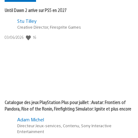
Until Dawn 2 arrive sur PS5 en 2027
Postée
Stu Tilley
Creative Director, Firesprite Games
dans
:
16
Date
03/06/2026
state
de
of
publication
:
play
Catalogue des jeux PlayStation Plus pour juillet : Avatar: Frontiers of
Pandora, Rise of the Ronin, Firefighting Simulator: Ignite et plus encore
Adam Michel
Directeur Jeux-services, Contenu, Sony Interactive
Entertainment