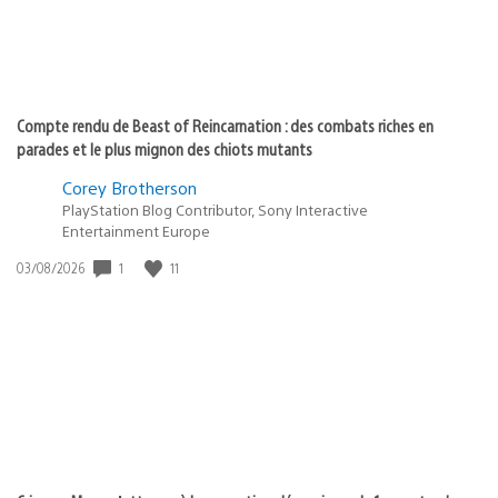
Compte rendu de Beast of Reincarnation : des combats riches en
parades et le plus mignon des chiots mutants
Corey Brotherson
PlayStation Blog Contributor, Sony Interactive
Entertainment Europe
1
11
Date
03/08/2026
de
publication
: