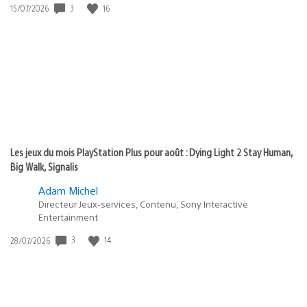
3
16
Date
15/07/2026
de
publication
:
Les jeux du mois PlayStation Plus pour août : Dying Light 2 Stay Human,
Big Walk, Signalis
Adam Michel
Directeur Jeux-services, Contenu, Sony Interactive
Entertainment
3
14
Date
28/07/2026
de
publication
: