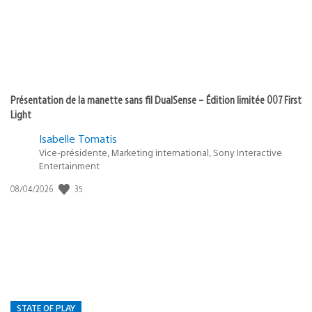
Présentation de la manette sans fil DualSense – Édition limitée 007 First
Light
Isabelle Tomatis
Vice-présidente, Marketing international, Sony Interactive
Entertainment
35
Date
08/04/2026
de
publication
:
STATE OF PLAY