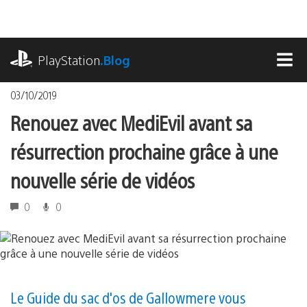
Accéder
au
contenu
playstation.com
PlayStation
.Blog
MEN
03/10/2019
Renouez avec MediEvil avant sa
résurrection prochaine grâce à une
nouvelle série de vidéos
0
0
Le Guide du sac d'os de Gallowmere vous