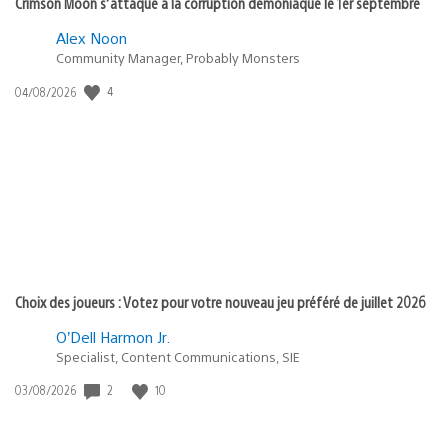
Crimson Moon s’attaque à la corruption démoniaque le 1er septembre
Alex Noon
Community Manager, Probably Monsters
4
Date
04/08/2026
de
publication
:
Choix des joueurs : Votez pour votre nouveau jeu préféré de juillet 2026
O’Dell Harmon Jr.
Specialist, Content Communications, SIE
2
10
Date
03/08/2026
de
publication
: