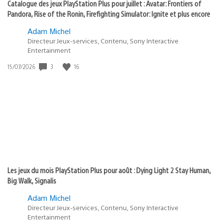
Catalogue des jeux PlayStation Plus pour juillet : Avatar: Frontiers of
Pandora, Rise of the Ronin, Firefighting Simulator: Ignite et plus encore
Adam Michel
Directeur Jeux-services, Contenu, Sony Interactive
Entertainment
3
16
Date
15/07/2026
de
publication
:
Les jeux du mois PlayStation Plus pour août : Dying Light 2 Stay Human,
Big Walk, Signalis
Adam Michel
Directeur Jeux-services, Contenu, Sony Interactive
Entertainment