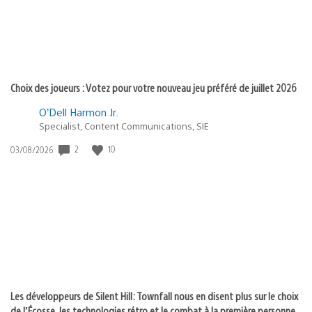
Choix des joueurs : Votez pour votre nouveau jeu préféré de juillet 2026
O’Dell Harmon Jr.
Specialist, Content Communications, SIE
2
10
Date
03/08/2026
de
publication
:
Les développeurs de Silent Hill: Townfall nous en disent plus sur le choix
de l’Écosse, les technologies rétro et le combat à la première personne