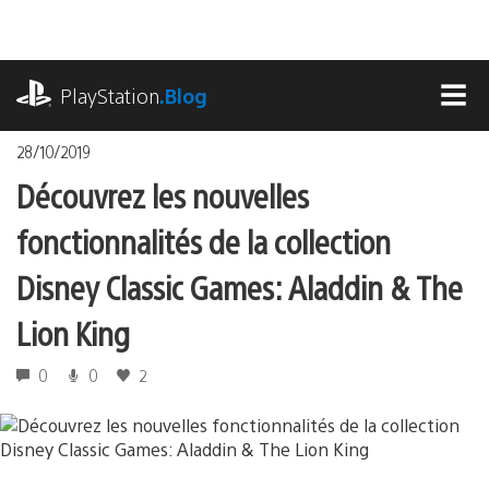
Accéder
au
contenu
playstation.com
PlayStation
.Blog
MEN
28/10/2019
Découvrez les nouvelles
fonctionnalités de la collection
Disney Classic Games: Aladdin & The
Lion King
0
0
2