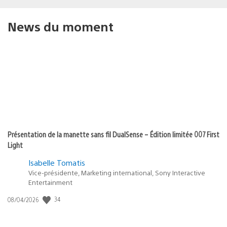
News du moment
Présentation de la manette sans fil DualSense – Édition limitée 007 First
Light
Isabelle Tomatis
Vice-présidente, Marketing international, Sony Interactive
Entertainment
34
Date
08/04/2026
de
publication
: