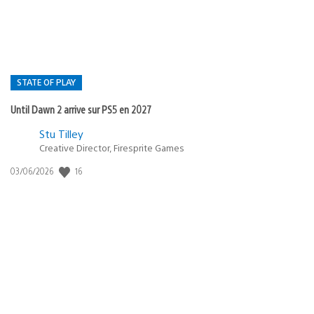
STATE OF PLAY
Until Dawn 2 arrive sur PS5 en 2027
Postée
Stu Tilley
Creative Director, Firesprite Games
dans
:
16
Date
03/06/2026
state
de
of
publication
:
play