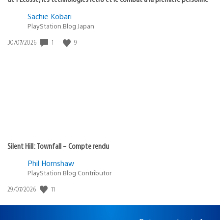
Sachie Kobari
PlayStation.Blog Japan
1
9
Date
30/07/2026
de
publication
:
Silent Hill: Townfall – Compte rendu
Phil Hornshaw
PlayStation Blog Contributor
11
Date
29/07/2026
de
publication
: