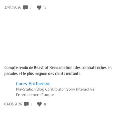
3
13
Date
28/07/2026
de
publication
:
Compte rendu de Beast of Reincarnation : des combats riches en
parades et le plus mignon des chiots mutants
Corey Brotherson
PlayStation Blog Contributor, Sony Interactive
Entertainment Europe
1
11
Date
03/08/2026
de
publication
: