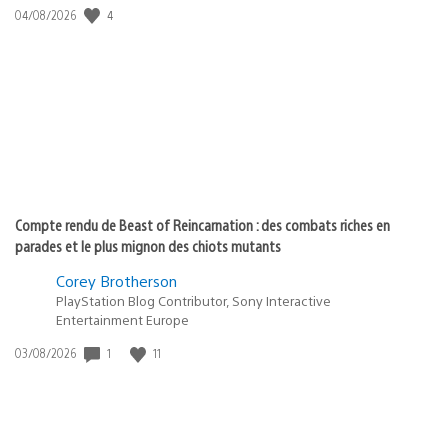
4
Date
04/08/2026
de
publication
:
Compte rendu de Beast of Reincarnation : des combats riches en
parades et le plus mignon des chiots mutants
Corey Brotherson
PlayStation Blog Contributor, Sony Interactive
Entertainment Europe
1
11
Date
03/08/2026
de
publication
: