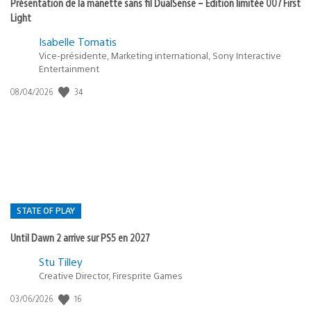
Présentation de la manette sans fil DualSense – Édition limitée 007 First
Light
Isabelle Tomatis
Vice-présidente, Marketing international, Sony Interactive
Entertainment
34
Date
08/04/2026
de
publication
:
STATE OF PLAY
Until Dawn 2 arrive sur PS5 en 2027
Postée
Stu Tilley
Creative Director, Firesprite Games
dans
:
16
Date
03/06/2026
state
de