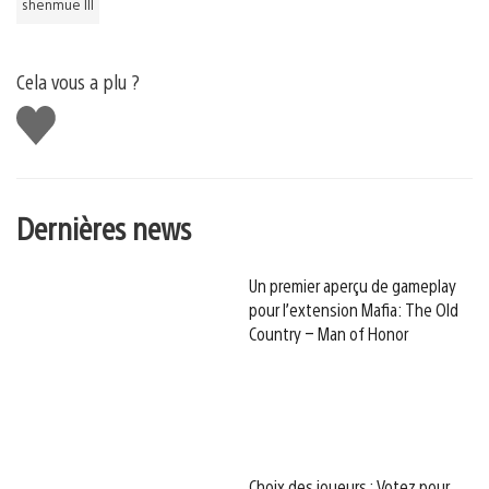
shenmue III
Cela vous a plu ?
J'aime
Dernières news
Un premier aperçu de gameplay
pour l’extension Mafia: The Old
Country – Man of Honor
Choix des joueurs : Votez pour