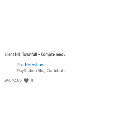
publication
:
Silent Hill: Townfall – Compte rendu
Phil Hornshaw
PlayStation Blog Contributor
11
Date
29/07/2026
de
publication
: