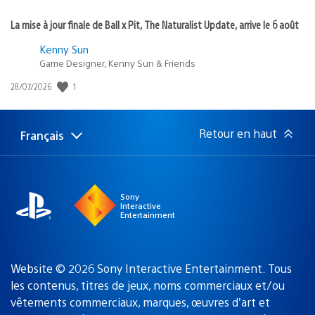
La mise à jour finale de Ball x Pit, The Naturalist Update, arrive le 6 août
Kenny Sun
Game Designer, Kenny Sun & Friends
1
Date
28/07/2026
de
publication
:
Retour en haut
Français
Choisir
Région
une
actuelle
région
:
Sony
Interactive
Entertainment
Website © 2026 Sony Interactive Entertainment. Tous
les contenus, titres de jeux, noms commerciaux et/ou
vêtements commerciaux, marques, œuvres d’art et