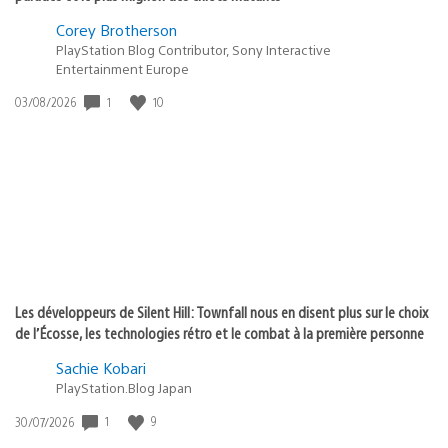
Corey Brotherson
PlayStation Blog Contributor, Sony Interactive
Entertainment Europe
1
10
Date
03/08/2026
de
publication
:
Les développeurs de Silent Hill: Townfall nous en disent plus sur le choix
de l’Écosse, les technologies rétro et le combat à la première personne
Sachie Kobari
PlayStation.Blog Japan
1
9
Date
30/07/2026
de