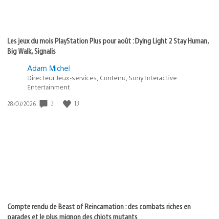
Les jeux du mois PlayStation Plus pour août : Dying Light 2 Stay Human,
Big Walk, Signalis
Adam Michel
Directeur Jeux-services, Contenu, Sony Interactive
Entertainment
3
13
Date
28/07/2026
de
publication
:
Compte rendu de Beast of Reincarnation : des combats riches en
parades et le plus mignon des chiots mutants