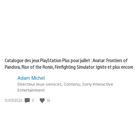
of
publication
:
play
Catalogue des jeux PlayStation Plus pour juillet : Avatar: Frontiers of
Pandora, Rise of the Ronin, Firefighting Simulator: Ignite et plus encore
Adam Michel
Directeur Jeux-services, Contenu, Sony Interactive
Entertainment
3
16
Date
15/07/2026
de
publication
: