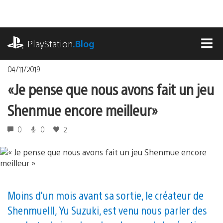
Accéder
au
contenu
playstation.com
PlayStation
.Blog
MEN
04/11/2019
« Je pense que nous avons fait un jeu
Shenmue encore meilleur »
0
0
2
Moins d'un mois avant sa sortie, le créateur de
Shenmue III, Yu Suzuki, est venu nous parler des