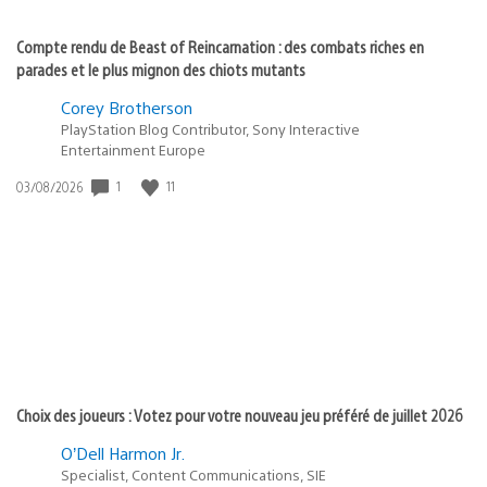
Compte rendu de Beast of Reincarnation : des combats riches en
parades et le plus mignon des chiots mutants
Corey Brotherson
PlayStation Blog Contributor, Sony Interactive
Entertainment Europe
1
11
Date
03/08/2026
de
publication
:
Choix des joueurs : Votez pour votre nouveau jeu préféré de juillet 2026
O’Dell Harmon Jr.
Specialist, Content Communications, SIE