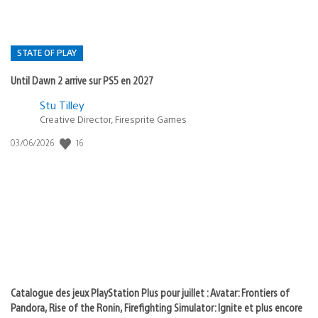
STATE OF PLAY
Until Dawn 2 arrive sur PS5 en 2027
Postée
Stu Tilley
Creative Director, Firesprite Games
dans
:
16
Date
03/06/2026
state
de
of
publication
:
play
Catalogue des jeux PlayStation Plus pour juillet : Avatar: Frontiers of
Pandora, Rise of the Ronin, Firefighting Simulator: Ignite et plus encore