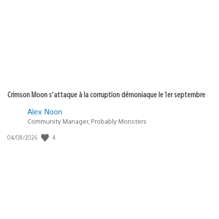
de
publication
:
Crimson Moon s’attaque à la corruption démoniaque le 1er septembre
Alex Noon
Community Manager, Probably Monsters
4
Date
04/08/2026
de
publication
: