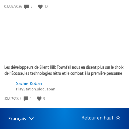
2
10
Date
03/08/2026
de
publication
:
Les développeurs de Silent Hill: Townfall nous en disent plus sur le choix
de l’Écosse, les technologies rétro et le combat à la première personne
Sachie Kobari
PlayStation.Blog Japan
1
9
Date
30/07/2026
de
publication
:
Retour en haut
Français
Choisir
Région
une
actuelle