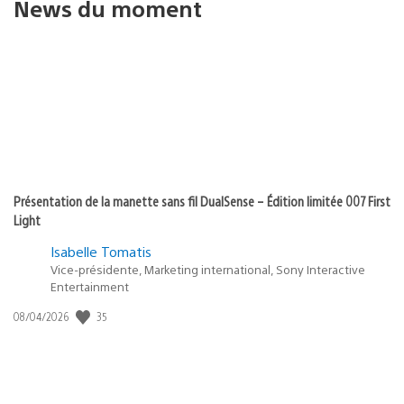
News du moment
Présentation de la manette sans fil DualSense – Édition limitée 007 First
Light
Isabelle Tomatis
Vice-présidente, Marketing international, Sony Interactive
Entertainment
35
Date
08/04/2026
de
publication
: