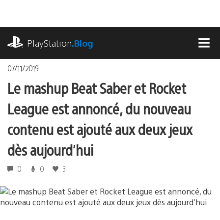
Accéder
au
contenu
playstation.com
PlayStation
.Blog
MEN
07/11/2019
Le mashup Beat Saber et Rocket
League est annoncé, du nouveau
contenu est ajouté aux deux jeux
dès aujourd’hui
0
0
3