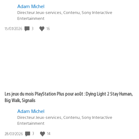
Adam Michel
Directeur Jeux-services, Contenu, Sony Interactive
Entertainment
3
16
Date
15/07/2026
de
publication
:
Les jeux du mois PlayStation Plus pour août : Dying Light 2 Stay Human,
Big Walk, Signalis
Adam Michel
Directeur Jeux-services, Contenu, Sony Interactive
Entertainment
3
14
Date
28/07/2026