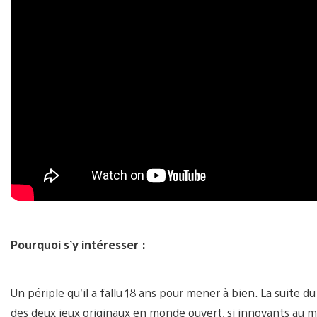
Pourquoi s’y intéresser :
Un périple qu’il a fallu 18 ans pour mener à bien. La suite 
des deux jeux originaux en monde ouvert, si innovants au m