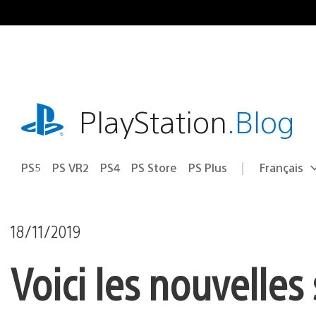
Accéder
au
contenu
playstation.com
PlayStation
.Blog
PS5
PS VR2
PS4
PS Store
PS Plus
Français
Choisir
Région
une
actuelle
région
:
18/11/2019
Voici les nouvelles