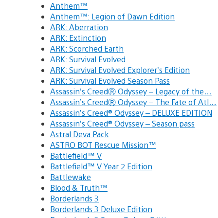
Anthem™
Anthem™: Legion of Dawn Edition
ARK: Aberration
ARK: Extinction
ARK: Scorched Earth
ARK: Survival Evolved
ARK: Survival Evolved Explorer’s Edition
ARK: Survival Evolved Season Pass
Assassin’s CreedⓇ Odyssey – Legacy of the…
Assassin’s CreedⓇ Odyssey – The Fate of Atl…
Assassin’s Creed® Odyssey – DELUXE EDITION
Assassin’s Creed® Odyssey – Season pass
Astral Deva Pack
ASTRO BOT Rescue Mission™
Battlefield™ V
Battlefield™ V Year 2 Edition
Battlewake
Blood & Truth™
Borderlands 3
Borderlands 3 Deluxe Edition