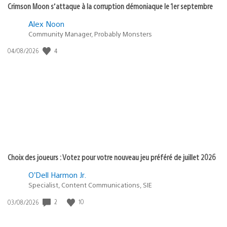
Crimson Moon s’attaque à la corruption démoniaque le 1er septembre
Alex Noon
Community Manager, Probably Monsters
4
Date
04/08/2026
de
publication
:
Choix des joueurs : Votez pour votre nouveau jeu préféré de juillet 2026
O’Dell Harmon Jr.
Specialist, Content Communications, SIE
2
10
Date
03/08/2026
de
publication