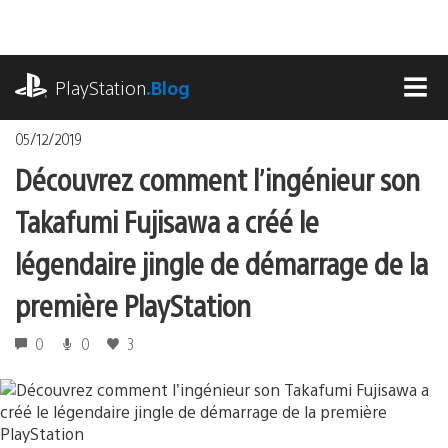
Accéder
au
contenu
playstation.com
PlayStation
.Blog
MEN
05/12/2019
Découvrez comment l’ingénieur son
Takafumi Fujisawa a créé le
légendaire jingle de démarrage de la
première PlayStation
0
0
3