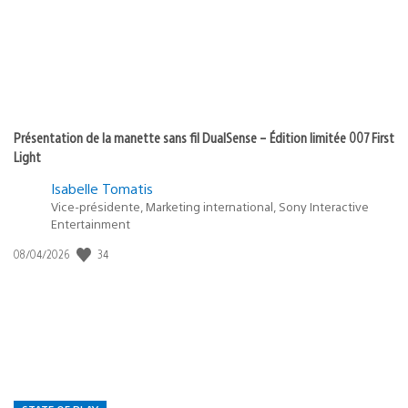
Présentation de la manette sans fil DualSense – Édition limitée 007 First
Light
Isabelle Tomatis
Vice-présidente, Marketing international, Sony Interactive
Entertainment
34
Date
08/04/2026
de
publication
: