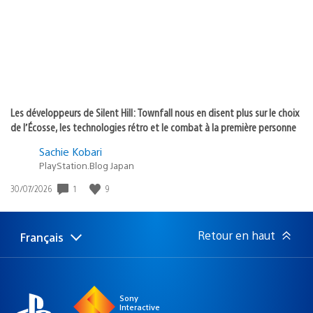
:
Les développeurs de Silent Hill: Townfall nous en disent plus sur le choix
de l’Écosse, les technologies rétro et le combat à la première personne
Sachie Kobari
PlayStation.Blog Japan
1
9
Date
30/07/2026
de
publication
:
Retour en haut
Français
Choisir
Région
une
actuelle
région
:
Sony
Interactive