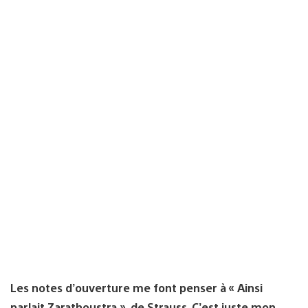
Les notes d’ouverture me font penser à « Ainsi
parlait Zarathoustra », de Strauss. C’est juste mon