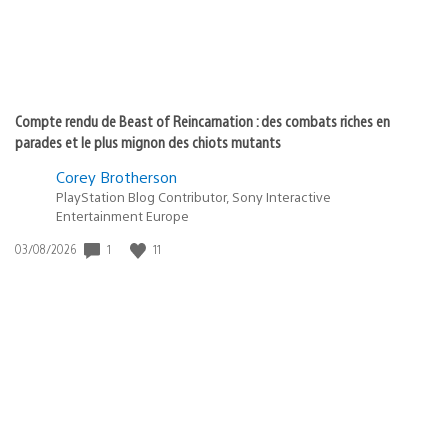
Compte rendu de Beast of Reincarnation : des combats riches en
parades et le plus mignon des chiots mutants
Corey Brotherson
PlayStation Blog Contributor, Sony Interactive
Entertainment Europe
1
11
Date
03/08/2026
de
publication
: