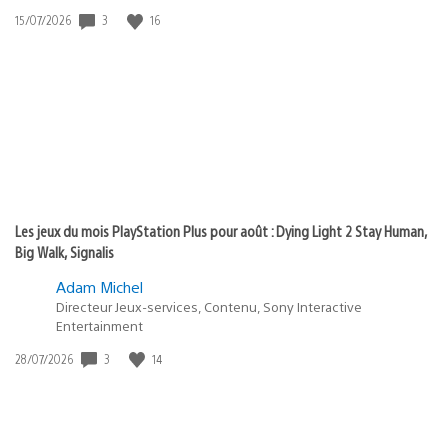
3
16
Date
15/07/2026
de
publication
:
Les jeux du mois PlayStation Plus pour août : Dying Light 2 Stay Human,
Big Walk, Signalis
Adam Michel
Directeur Jeux-services, Contenu, Sony Interactive
Entertainment
3
14
Date
28/07/2026
de
publication
: