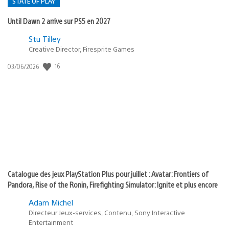
STATE OF PLAY
Until Dawn 2 arrive sur PS5 en 2027
Postée
Stu Tilley
Creative Director, Firesprite Games
dans
:
16
Date
03/06/2026
state
de
of
publication
:
play
Catalogue des jeux PlayStation Plus pour juillet : Avatar: Frontiers of
Pandora, Rise of the Ronin, Firefighting Simulator: Ignite et plus encore
Adam Michel
Directeur Jeux-services, Contenu, Sony Interactive
Entertainment