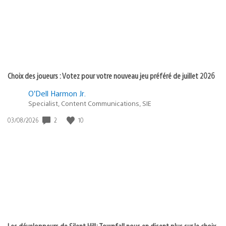
Choix des joueurs : Votez pour votre nouveau jeu préféré de juillet 2026
O’Dell Harmon Jr.
Specialist, Content Communications, SIE
2
10
Date
03/08/2026
de
publication
:
Les développeurs de Silent Hill: Townfall nous en disent plus sur le choix