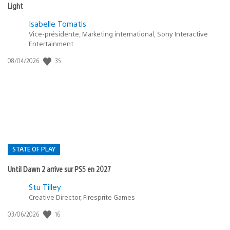
Light
Isabelle Tomatis
Vice-présidente, Marketing international, Sony Interactive
Entertainment
35
Date
08/04/2026
de
publication
:
STATE OF PLAY
Until Dawn 2 arrive sur PS5 en 2027
Postée
Stu Tilley
Creative Director, Firesprite Games
dans
:
16
Date
03/06/2026
state
de