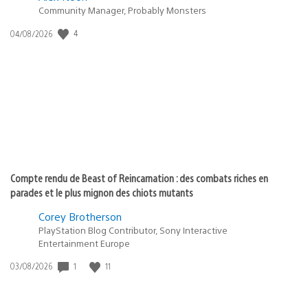
Community Manager, Probably Monsters
4
Date
04/08/2026
de
publication
:
Compte rendu de Beast of Reincarnation : des combats riches en
parades et le plus mignon des chiots mutants
Corey Brotherson
PlayStation Blog Contributor, Sony Interactive
Entertainment Europe
1
11
Date
03/08/2026
de
publication
: