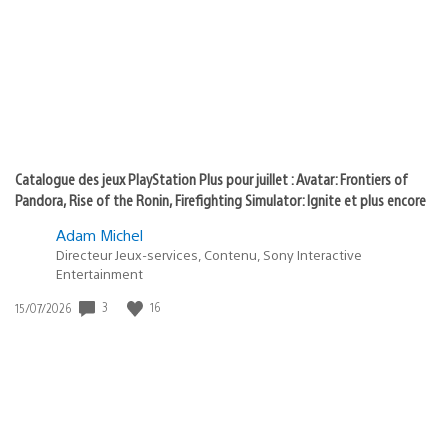
of
publication
:
play
Catalogue des jeux PlayStation Plus pour juillet : Avatar: Frontiers of
Pandora, Rise of the Ronin, Firefighting Simulator: Ignite et plus encore
Adam Michel
Directeur Jeux-services, Contenu, Sony Interactive
Entertainment
3
16
Date
15/07/2026
de
publication
: