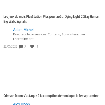
Les jeux du mois PlayStation Plus pour août : Dying Light 2 Stay Human,
Big Walk, Signalis
Adam Michel
Directeur Jeux-services, Contenu, Sony Interactive
Entertainment
3
14
Date
28/07/2026
de
publication
:
Crimson Moon s’attaque à la corruption démoniaque le 1er septembre
Alex Noon