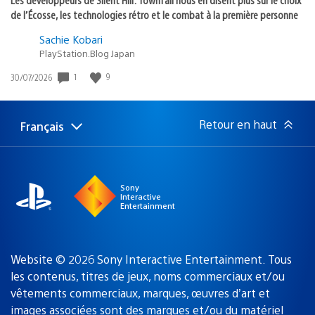
de l’Écosse, les technologies rétro et le combat à la première personne
Sachie Kobari
PlayStation.Blog Japan
1
9
Date
30/07/2026
de
publication
:
Retour en haut
Français
Choisir
Région
une
actuelle
région
:
Sony
Interactive
Entertainment
Website © 2026 Sony Interactive Entertainment. Tous
les contenus, titres de jeux, noms commerciaux et/ou
vêtements commerciaux, marques, œuvres d’art et
images associées sont des marques
et/ou du matériel