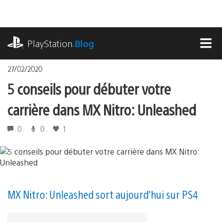
Accéder
au
contenu
playstation.com
PlayStation
.Blog
MEN
27/02/2020
5 conseils pour débuter votre
carrière dans MX Nitro: Unleashed
0
0
1
MX Nitro: Unleashed sort aujourd'hui sur PS4