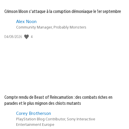
Crimson Moon s’attaque à la corruption démoniaque le 1er septembre
Alex Noon
Community Manager, Probably Monsters
4
Date
04/08/2026
de
publication
:
Compte rendu de Beast of Reincarnation : des combats riches en
parades et le plus mignon des chiots mutants
Corey Brotherson
PlayStation Blog Contributor, Sony Interactive
Entertainment Europe