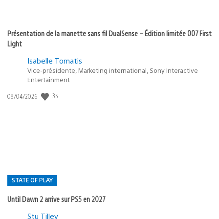
Présentation de la manette sans fil DualSense – Édition limitée 007 First
Light
Isabelle Tomatis
Vice-présidente, Marketing international, Sony Interactive
Entertainment
35
Date
08/04/2026
de
publication
:
STATE OF PLAY
Until Dawn 2 arrive sur PS5 en 2027
Postée
Stu Tilley