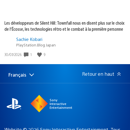
Les développeurs de Silent Hill: Townfall nous en disent plus sur le choix
de l’Écosse, les technologies rétro et le combat à la première personne
Sachie Kobari
PlayStation.Blog Japan
1
9
Date
30/07/2026
de
publication
:
Retour en haut
Français
Choisir
Région
une
actuelle
région
:
Sony
Interactive
Entertainment
Website © 2026 Sony Interactive Entertainment. Tous