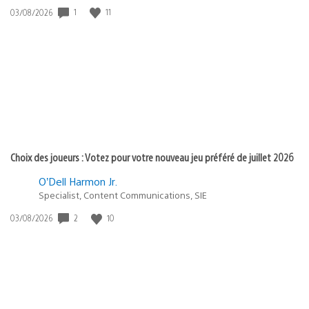
1
11
Date
03/08/2026
de
publication
:
Choix des joueurs : Votez pour votre nouveau jeu préféré de juillet 2026
O’Dell Harmon Jr.
Specialist, Content Communications, SIE
2
10
Date
03/08/2026
de
publication
: