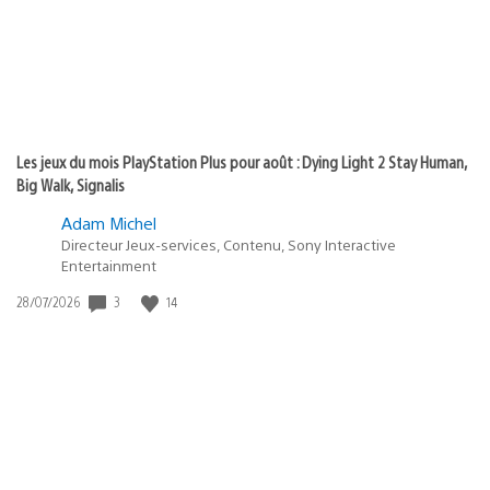
Les jeux du mois PlayStation Plus pour août : Dying Light 2 Stay Human,
Big Walk, Signalis
Adam Michel
Directeur Jeux-services, Contenu, Sony Interactive
Entertainment
3
14
Date
28/07/2026
de
publication
: