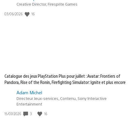
Creative Director, Firesprite Games
dans
:
16
Date
03/06/2026
state
de
of
publication
:
play
Catalogue des jeux PlayStation Plus pour juillet : Avatar: Frontiers of
Pandora, Rise of the Ronin, Firefighting Simulator: Ignite et plus encore
Adam Michel
Directeur Jeux-services, Contenu, Sony Interactive
Entertainment
3
16
Date
15/07/2026
de
publication
: